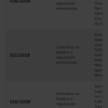
016/2008
regulación
Urberu
armonizada
Berriat
Geredi
Elorrio
de Erm
Servici
redacci
estudio
Contratos no
tráfico
Sujetos a
017/2008
tramos
regulación
Amoreb
armonizada
Muxika,
Igorre 
Bermeo
Servici
supervi
Contratos no
los est
Sujetos a
018/2008
tráfico
regulación
tramos