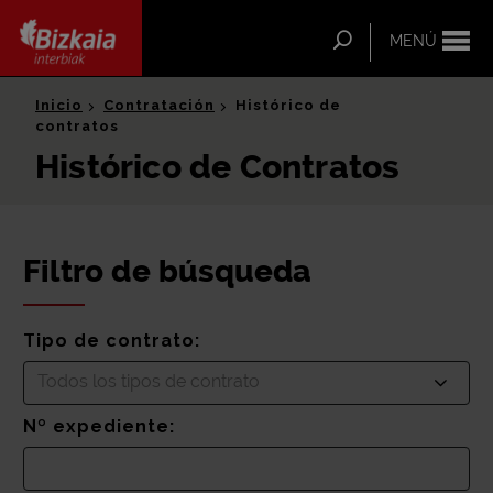
ip-to-
ntent
Buscar
MENÚ
Bizkaia Interbiak
Inicio
Contratación
Histórico de
contratos
Histórico de Contratos
Filtro de búsqueda
Tipo de contrato:
Todos los tipos de contrato
Nº expediente: