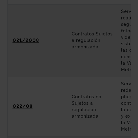
Servici
realiza
seguim
fotográ
Contratos Sujetos
videogr
021/2008
a regulación
sistemá
armonizada
las obr
constr
la Vari
Metrop
Servici
redacci
Contratos no
pliegos
Sujetos a
contrat
022/08
regulación
la cons
armonizada
y explo
la Vari
Metropo