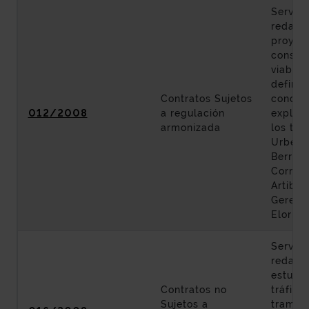
Servici
redacci
proyec
constru
viabili
definic
Contratos Sujetos
condic
012/2008
a regulación
explota
armonizada
los tra
Urberu
Berriat
Corred
Artibai
Geredi
Elorrio.
Servici
redacci
estudio
Contratos no
tráfico
Sujetos a
tramos