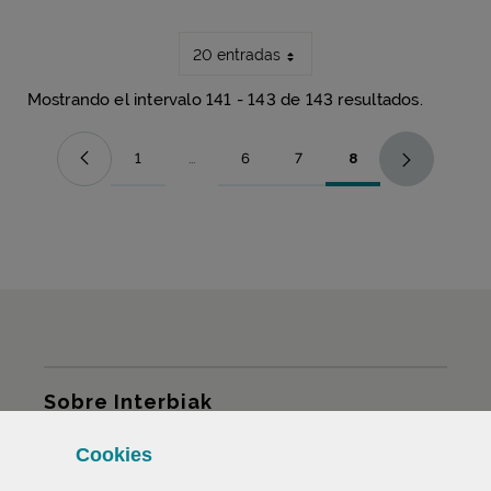
20 entradas
Mostrando el intervalo 141 - 143 de 143 resultados.
1
...
6
7
8
Página
Páginas intermedias Use TAB para desplazars
Página
Página
Página
Mapa del sitio
Sobre Interbiak
Cookies
Infraestructuras y tarifas