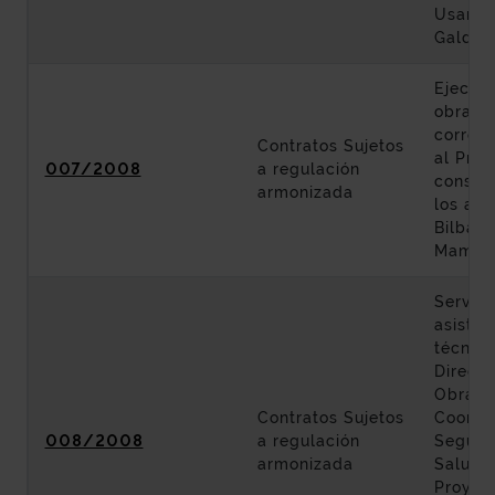
Usanso
Galdak
Ejecuci
obras
corres
Contratos Sujetos
al Proy
007/2008
a regulación
constr
armonizada
los acc
Bilbao 
Mamés
Servici
asisten
técnica
Direcci
Obra y
Contratos Sujetos
Coordi
008/2008
a regulación
Seguri
armonizada
Salud 
Proyec