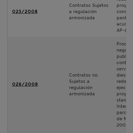
Contratos Sujetos
proyec
023/2008
a regulación
constr
armonizada
pantall
acústic
AP-8
Proced
negoci
publici
contrat
servici
Contratos no
diesño,
Sujetos a
redacc
026/2008
regulación
ejecuci
armonizada
proyec
stand 
Interbi
parque 
de Nav
2008