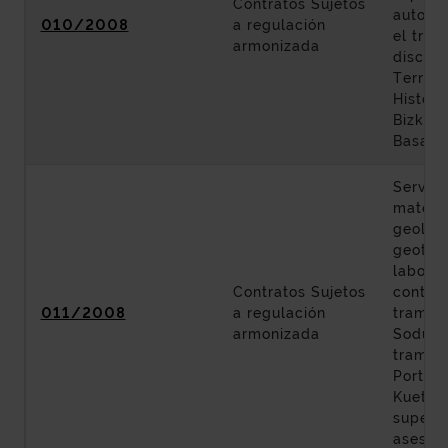
Contratos Sujetos
autopis
010/2008
a regulación
el tra
armonizada
discurr
Territor
Históri
Bizkaia
Basauri
Servici
materi
geologí
geotecn
labore
Contratos Sujetos
control
011/2008
a regulación
tramo: 
armonizada
Sodupe
tramo:
Portuga
Kueto y
supervi
asesorí