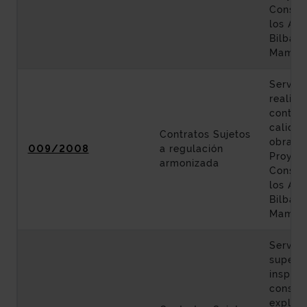
Constr
los Acc
Bilbao 
Mamés
Servici
realiza
control
calidad
Contratos Sujetos
obras d
009/2008
a regulación
Proyec
armonizada
Constr
los Acc
Bilbao 
Mamés
Servici
supervi
inspecc
conser
explota