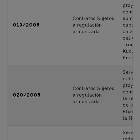
proyec
constru
Contratos Sujetos
aument
019/2008
a regulación
capaci
armonizada
calzad
del Cor
Txorier
Kukular
Enekuri
Servici
redacci
proyec
Contratos Sujetos
constr
020/2008
a regulación
la rem
armonizada
de los 
Etxeba
la N-63
Servici
redacci