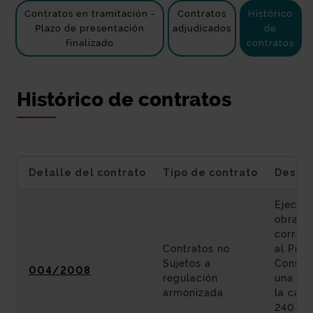
Contratos en tramitación -
Contratos
Histórico
Plazo de presentación
adjudicados
de
finalizado
contratos
Histórico de contratos
Detalle del contrato
Tipo de contrato
Descri
Ejecuci
obras
corres
Contratos no
al Proy
Sujetos a
Constr
004/2008
regulación
una ro
armonizada
la carr
240 en