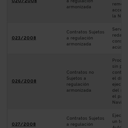
020/2008
a regulación
remode
armonizada
acceso
la N-63
Servici
Contratos Sujetos
redacc
023/2008
a regulación
constru
armonizada
acústic
Proced
sin pub
Contratos no
contrat
Sujetos a
el dies
026/2008
regulación
ejecuci
armonizada
del sta
el parq
Navida
Ejecuci
Contratos Sujetos
un terc
027/2008
a regulación
Autopis