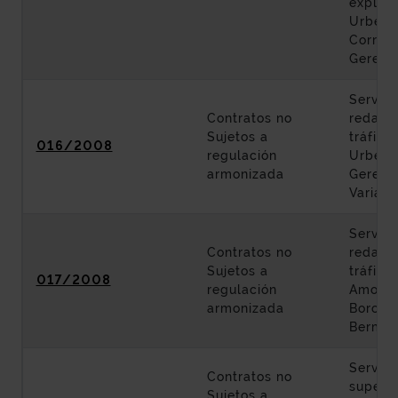
explota
Urberu
Corredo
Geredia
Servici
Contratos no
redacci
Sujetos a
tráfico
016/2008
regulación
Urberu
armonizada
Geredia
Variant
Servici
Contratos no
redacci
Sujetos a
tráfico
017/2008
regulación
Amoreb
armonizada
Boroa-
Bermeo
Servici
Contratos no
supervi
Sujetos a