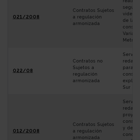
realiza
seguimi
Contratos Sujetos
videogr
021/2008
a regulación
de las 
armonizada
constru
Variant
Metrop
Servici
Contratos no
redacci
Sujetos a
para la
022/08
regulación
conser
armonizada
explota
Sur Met
Servici
redacci
proyec
constru
Contratos Sujetos
y defin
012/2008
a regulación
condic
armonizada