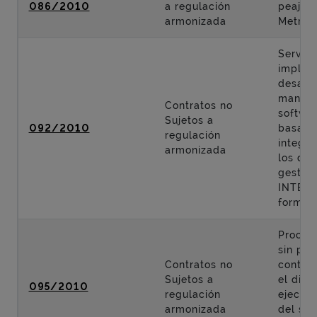
086/2010
a regulación
peaje d
armonizada
Metropo
Servici
implant
desarro
manten
Contratos no
softwar
Sujetos a
092/2010
basado
regulación
integr
armonizada
los dis
gestió
INTERB
formaci
Proced
sin pub
Contratos no
contrat
Sujetos a
el dise
095/2010
regulación
ejecuci
armonizada
del sta