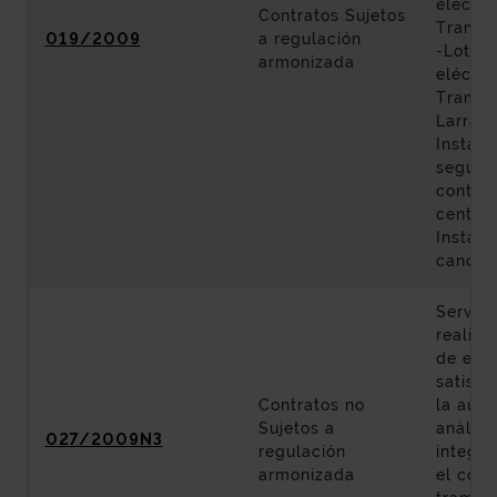
eléctri
Contratos Sujetos
Tramo:
019/2009
a regulación
-Lote 2
armonizada
eléctri
Tramo:
Larrask
Instala
segurid
control
centro 
Instala
canon
Servici
realiza
de evol
satisfa
Contratos no
la auto
Sujetos a
análisi
027/2009N3
regulación
integra
armonizada
el corr