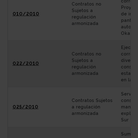
corresp
Contratos no
Proyec
Sujetos a
010/2010
de inst
regulación
pantall
armonizada
autopis
Okango
Ejecuci
Contratos no
corres
Sujetos a
diverso
022/2010
regulación
constr
armonizada
estabil
en la a
Servici
Contratos Sujetos
conserv
025/2010
a regulación
manten
armonizada
explota
Sur Met
Suminis