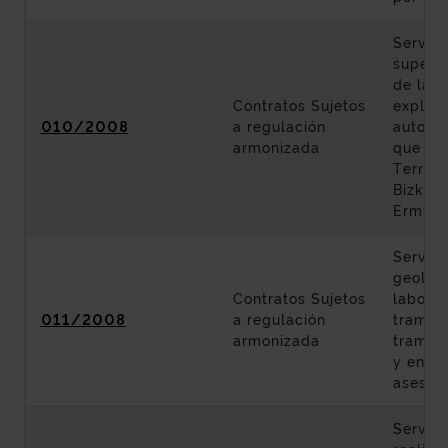
Servici
supervi
de la c
Contratos Sujetos
explota
010/2008
a regulación
autopis
armonizada
que dis
Territo
Bizkaia
Ermua.
Servici
geologí
Contratos Sujetos
labores
011/2008
a regulación
tramo: 
armonizada
tramo:
y en la
asesorí
Servici