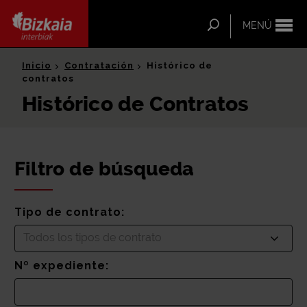
ip-to-
ntent
Buscar
MENÚ
Bizkaia Interbiak
Inicio
Contratación
Histórico de
contratos
Histórico de Contratos
Filtro de búsqueda
Tipo de contrato:
Todos los tipos de contrato
Nº expediente: