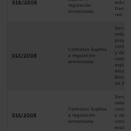
018/2008
estudio
regulación
tramos 
armonizada
red for
Servici
redacci
proyec
constru
Contratos Sujetos
y defin
013/2008
a regulación
condic
armonizada
explota
Amoreb
Boroa-I
de Arra
Servici
redacc
Contratos Sujetos
constru
015/2008
a regulación
y defin
armonizada
condic
explota