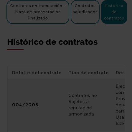
Contratos en tramitación -
Contratos
Histórico
Plazo de presentación
adjudicados
de
finalizado
contratos
Histórico de contratos
Detalle del contrato
Tipo de contrato
Descri
Ejecuci
corresp
Contratos no
Proyec
Sujetos a
004/2008
de una 
regulación
carret
armonizada
Usanso
Bizkaia