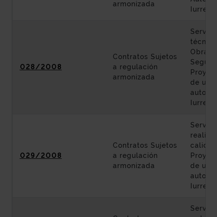
armonizada
Iurreta
Servici
técnica
Obra y
Contratos Sujetos
Seguri
028/2008
a regulación
Proyec
armonizada
de un t
autopis
Iurreta
Servici
realiza
Contratos Sujetos
calidad
029/2008
a regulación
Proyec
armonizada
de un t
autopis
Iurreta
Servici