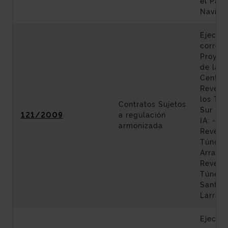
el Parq
Navida
Ejecuci
corresp
Proyec
de las 
Centro 
Revesti
los Tún
Contratos Sujetos
Sur Met
121/2009
a regulación
IA: - Lo
armonizada
Revesti
Túneles
Arraiz 
Revesti
Túnele
Santa 
Larrask
Ejecuci