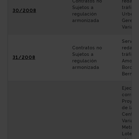
Contratos no
redacci
Sujetos a
tráfico
30/2008
regulación
Urberu
armonizada
Geredia
Variant
Servici
Contratos no
redacci
Sujetos a
tráfico
31/2008
regulación
Amoreb
armonizada
Boroa-
Bermeo
Ejecuci
corresp
Proyec
de las 
Centro 
Variant
Metropo
Lote 1: