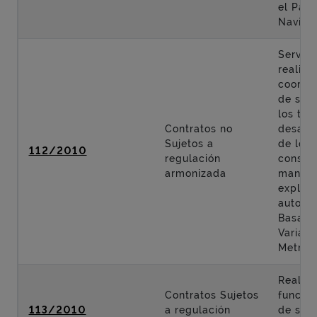
el Parq
Navida
Servici
realiza
coordin
de seg
los tra
Contratos no
desarro
Sujetos a
de los 
112/2010
regulación
conserv
armonizada
manten
explota
autopis
Basaur
Variant
Metropo
Realiza
Contratos Sujetos
funcio
113/2010
a regulación
de segu