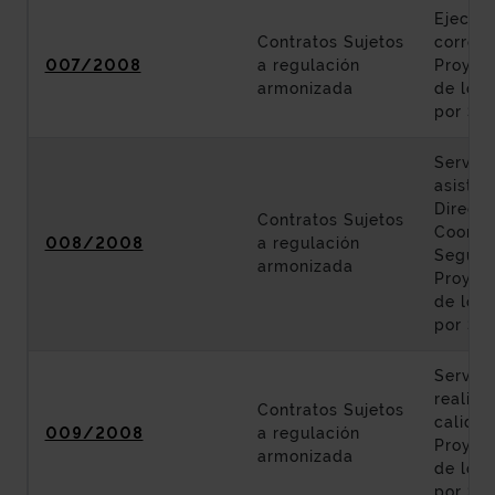
Ejecuci
Contratos Sujetos
corresp
007/2008
a regulación
Proyec
armonizada
de los 
por Sa
Servici
asisten
Direcci
Contratos Sujetos
Coordi
008/2008
a regulación
Seguri
armonizada
Proyec
de los 
por Sa
Servici
realiza
Contratos Sujetos
calidad
009/2008
a regulación
Proyec
armonizada
de los 
por Sa