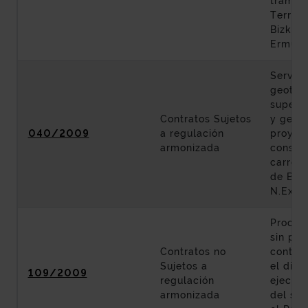
tramo q
Territo
Bizkaia
Ermua.
Servici
geotécn
supervi
Contratos Sujetos
y geote
040/2009
a regulación
proyec
armonizada
constr
carrete
de Bizk
N.Exp
Proced
sin pub
Contratos no
contrat
Sujetos a
el dise
109/2009
regulación
ejecuci
armonizada
del sta