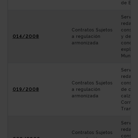
de Erm
Servici
redacc
Contratos Sujetos
constru
014/2008
a regulación
y defin
armonizada
condic
explota
Mungia
Servici
redacc
Contratos Sujetos
constr
019/2008
a regulación
de cap
armonizada
calzad
Corredo
Tramo: 
Servici
redacc
Contratos Sujetos
constru