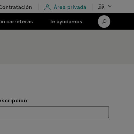
ES
Contratación
Área privada
ón carreteras
Te ayudamos
Buscar
escripción: