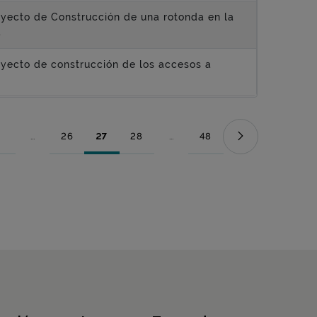
oyecto de Construcción de una rotonda en la
a
oyecto de construcción de los accesos a
...
26
27
28
...
48
Página
Páginas intermedias Use TAB para desplazarse.
Página
Página
Página
Páginas intermedias Use TAB para
Página