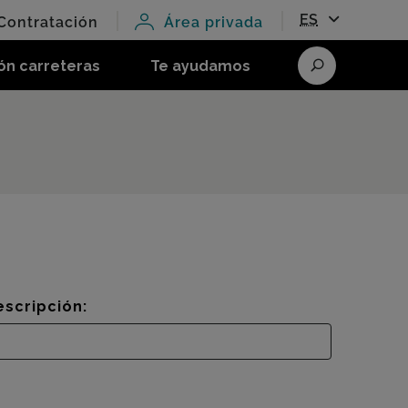
ES
Contratación
Área privada
ón carreteras
Te ayudamos
Buscar
escripción: