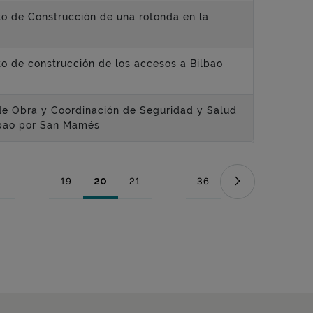
to de Construcción de una rotonda en la
to de construcción de los accesos a Bilbao
n de Obra y Coordinación de Seguridad y Salud
lbao por San Mamés
...
19
20
21
...
36
Página
Páginas intermedias Use TAB para desplazarse.
Página
Página
Página
Páginas intermedias Use TAB para
Página