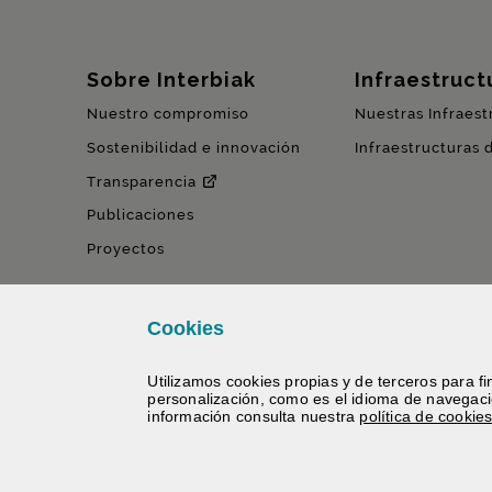
Mapa del sitio
Sobre Interbiak
Infraestructu
Nuestro compromiso
Nuestras Infraest
Sostenibilidad e innovación
Infraestructuras 
Transparencia
Publicaciones
Proyectos
Cookies
Utilizamos
cookies
propias y de terceros para fin
personalización, como es el idioma de navegac
información consulta nuestra
política de
cookie