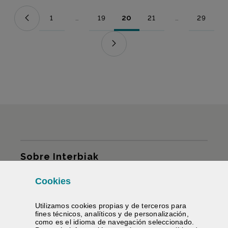
1
...
19
20
21
...
29
Página
Páginas intermedias Use TAB para desplazarse.
Página
Página
Página
Páginas intermed
Página
Mapa del sitio
Sobre Interbiak
Cookies
Infraestructuras y tarifas
Utilizamos
cookies
propias y de terceros para
Servicios
fines técnicos, analíticos y de personalización,
como es el idioma de navegación seleccionado.