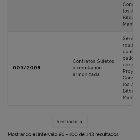
Constr
los Acc
Bilbao 
Mamés
Servici
realiza
control
calidad
Contratos Sujetos
obras d
009/2008
a regulación
Proyec
armonizada
Constr
los Acc
Bilbao 
Mamés
5 entradas
Mostrando el intervalo 96 - 100 de 143 resultados.