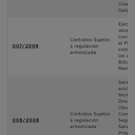
Usanso
Galdak
Ejecuci
obras
corres
Contratos Sujetos
al Proy
007/2008
a regulación
constr
armonizada
los acc
Bilbao 
Mamés
Servici
asisten
técnica
Direcci
Obra y
Contratos Sujetos
Coordi
008/2008
a regulación
Seguri
armonizada
Salud 
Proyec