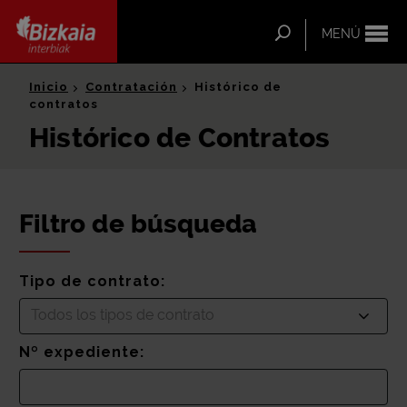
ip-to-
ntent
Buscar
MENÚ
Bizkaia Interbiak
Inicio
Contratación
Histórico de
contratos
Histórico de Contratos
Filtro de búsqueda
Tipo de contrato:
Todos los tipos de contrato
Nº expediente: