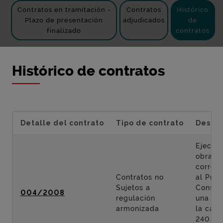
Contratos en tramitación -
Contratos
Histórico
Plazo de presentación
adjudicados
de
finalizado
contratos
Histórico de contratos
Detalle del contrato
Tipo de contrato
Descri
Ejecuci
obras
corres
Contratos no
al Proy
Sujetos a
Constr
004/2008
regulación
una ro
armonizada
la carr
240 en