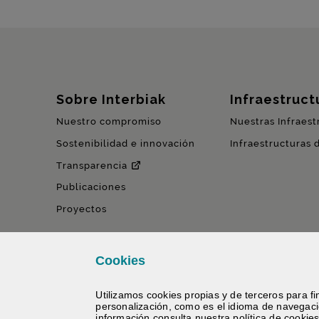
Mapa del sitio
Sobre Interbiak
Infraestructu
Nuestro compromiso
Nuestras Infraest
Sostenibilidad e innovación
Infraestructuras 
Transparencia
Publicaciones
Proyectos
Cookies
Utilizamos
cookies
propias y de terceros para fin
personalización, como es el idioma de navegac
información consulta nuestra
política de
cookie