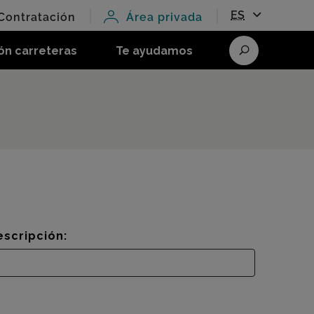
ES
Contratación
Área privada
ón carreteras
Te ayudamos
Buscar
escripción: