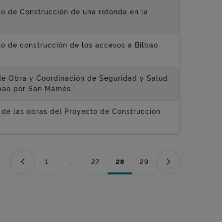
to de Construcción de una rotonda en la
to de construcción de los accesos a Bilbao
n de Obra y Coordinación de Seguridad y Salud
lbao por San Mamés
d de las obras del Proyecto de Construcción
1
...
27
28
29
Página
Páginas intermedias Use TAB para desplazarse.
Página
Página
Página