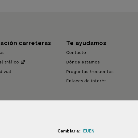
ación carreteras
Te ayudamos
es
Contacto
l tráfico
Dónde estamos
d vial
Preguntas frecuentes
Enlaces de interés
Cambiar a:
EU
EN