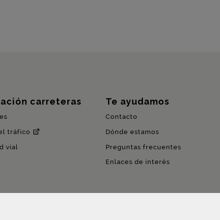
ación carreteras
Te ayudamos
es
Contacto
l tráfico
Dónde estamos
d vial
Preguntas frecuentes
Enlaces de interés