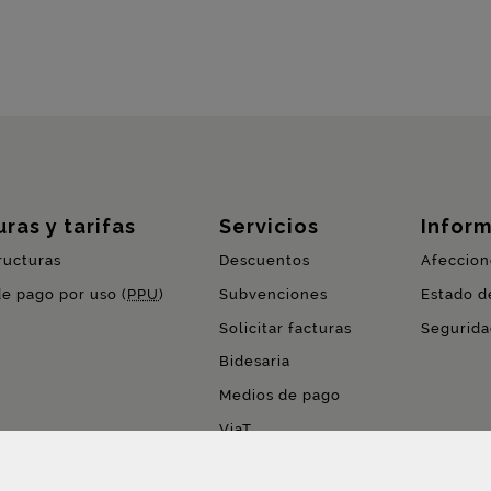
ras y tarifas
Servicios
Inform
ructuras
Descuentos
Afeccion
de pago por uso (
PPU
)
Subvenciones
Estado de
Solicitar facturas
Segurida
Bidesaria
Medios de pago
ViaT
Pago por uso (
PPU
)