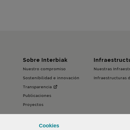
Mapa del sitio
Sobre Interbiak
Infraestructu
Nuestro compromiso
Nuestras Infraest
Sostenibilidad e innovación
Infraestructuras 
Transparencia
Publicaciones
Proyectos
Cookies