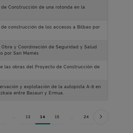
 de Construcción de una rotonda en la
 de construcción de los accesos a Bilbao por
de Obra y Coordinación de Seguridad y Salud
bao por San Mamés
 de las obras del Proyecto de Construcción de
servación y explotación de la autopista A-8 en
Bizkaia entre Basauri y Ermua.
...
13
14
15
...
24
Página
Páginas intermedias Use TAB para desplazarse.
Página
Página
Página
Páginas intermedias Use TAB para
Página