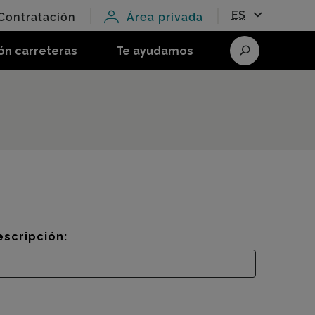
ES
Contratación
Área privada
ón carreteras
Te ayudamos
Buscar
escripción: