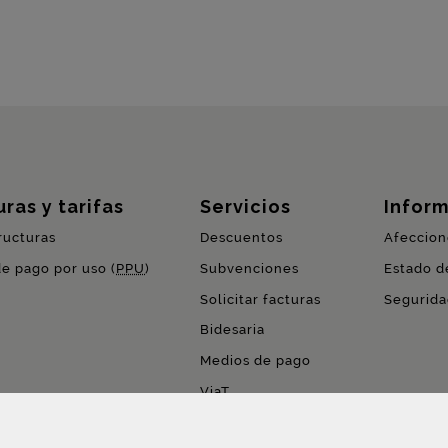
ras y tarifas
Servicios
Inform
ructuras
Descuentos
Afeccion
de pago por uso (
PPU
)
Subvenciones
Estado de
Solicitar facturas
Segurida
Bidesaria
Medios de pago
ViaT
Pago por uso (
PPU
)