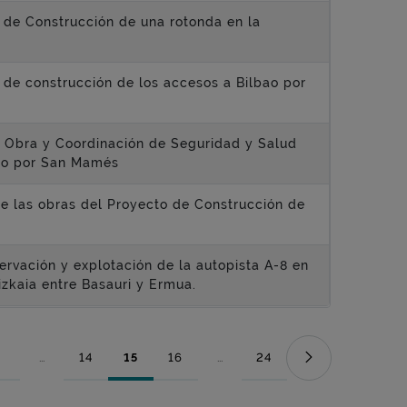
 de Construcción de una rotonda en la
 de construcción de los accesos a Bilbao por
de Obra y Coordinación de Seguridad y Salud
bao por San Mamés
 de las obras del Proyecto de Construcción de
servación y explotación de la autopista A-8 en
Bizkaia entre Basauri y Ermua.
...
14
15
16
...
24
Página
Páginas intermedias Use TAB para desplazarse.
Página
Página
Página
Páginas intermedias Use TAB para
Página