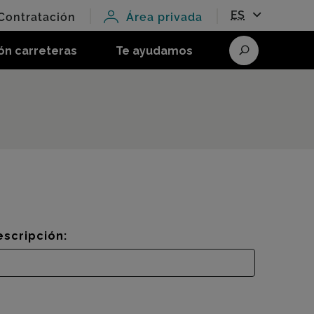
ES
Contratación
Área privada
ón carreteras
Te ayudamos
Buscar
escripción: