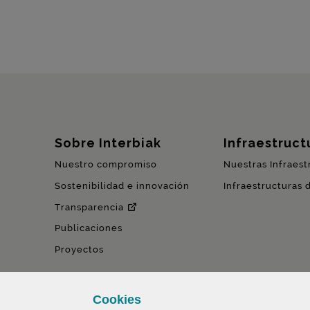
Mapa del sitio
Sobre Interbiak
Infraestructu
Nuestro compromiso
Nuestras Infraest
Sostenibilidad e innovación
Infraestructuras 
Transparencia
Publicaciones
Proyectos
Cookies