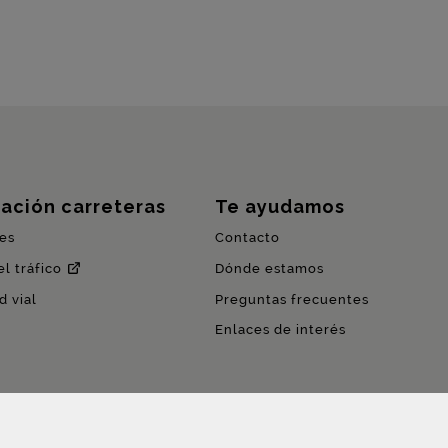
ación carreteras
Te ayudamos
es
Contacto
l tráfico
Dónde estamos
d vial
Preguntas frecuentes
Enlaces de interés