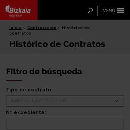
ip-to-
ntent
Buscar
MENÚ
Bizkaia Interbiak
Inicio
Contratación
Histórico de
contratos
Histórico de Contratos
Filtro de búsqueda
Tipo de contrato:
Todos los tipos de contrato
Nº expediente: