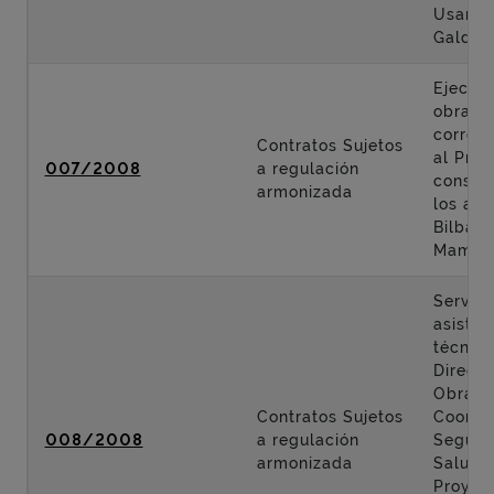
Usanso
Galdak
Ejecuci
obras
corres
Contratos Sujetos
al Proy
007/2008
a regulación
constr
armonizada
los acc
Bilbao 
Mamés
Servici
asisten
técnica
Direcci
Obra y
Contratos Sujetos
Coordi
008/2008
a regulación
Seguri
armonizada
Salud 
Proyec