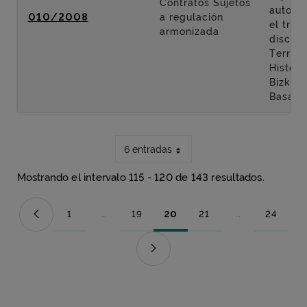
Contratos Sujetos
autopis
010/2008
a regulación
el tra
armonizada
discurr
Territor
Históri
Bizkaia
Basauri
6 entradas
Mostrando el intervalo 115 - 120 de 143 resultados.
1
...
19
20
21
...
24
Página
Páginas intermedias Use TAB para desplazarse.
Página
Página
Página
Páginas intermed
Página