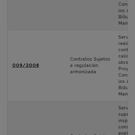
Constr
los Acc
Bilbao 
Mamés
Servici
realiza
control
calidad
Contratos Sujetos
obras d
009/2008
a regulación
Proyec
armonizada
Constr
los Acc
Bilbao 
Mamés
Servici
supervi
inspecc
conser
explota