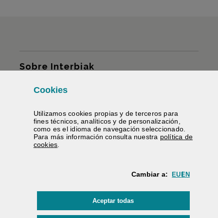
Mapa del sitio
Sobre Interbiak
Cookies
Infraestructuras y tarifas
Utilizamos
cookies
propias y de terceros para
Servicios
fines técnicos, analíticos y de personalización,
como es el idioma de navegación seleccionado.
Para más información consulta nuestra
política de
Información carreteras
(Abre ventana modal)
cookies
.
Te ayudamos
Cambiar a:
EU
EN
Contratación
las
cookies
Aceptar todas
Firma electrónica