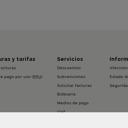
ras y tarifas
Servicios
Inform
ructuras
Descuentos
Afeccion
de pago por uso (
PPU
)
Subvenciones
Estado de
Solicitar facturas
Segurida
Bidesaria
Medios de pago
ViaT
Pago por uso (
PPU
)