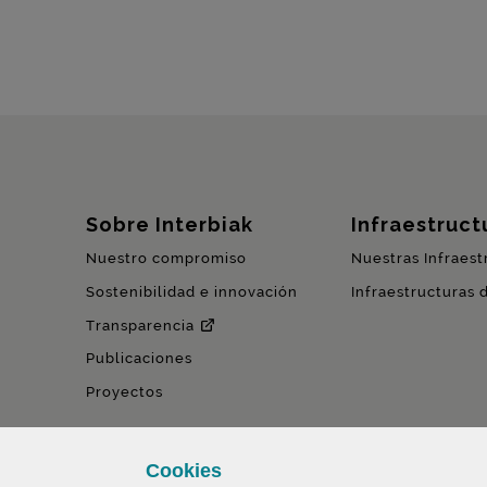
Mapa del sitio
Sobre Interbiak
Infraestructu
Nuestro compromiso
Nuestras Infraest
Sostenibilidad e innovación
Infraestructuras 
Transparencia
Publicaciones
Proyectos
Cookies