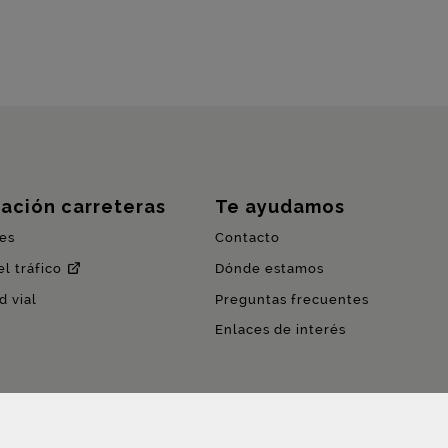
ación carreteras
Te ayudamos
es
Contacto
l tráfico
Dónde estamos
d vial
Preguntas frecuentes
Enlaces de interés