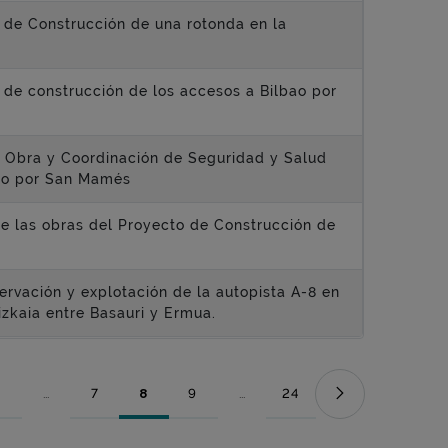
 de Construcción de una rotonda en la
 de construcción de los accesos a Bilbao por
de Obra y Coordinación de Seguridad y Salud
bao por San Mamés
 de las obras del Proyecto de Construcción de
servación y explotación de la autopista A-8 en
Bizkaia entre Basauri y Ermua.
...
7
8
9
...
24
Página
Páginas intermedias Use TAB para desplazarse.
Página
Página
Página
Páginas intermedias Use TAB para
Página