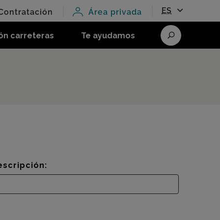
ES
Contratación
Área privada
ón carreteras
Te ayudamos
Buscar
escripción: