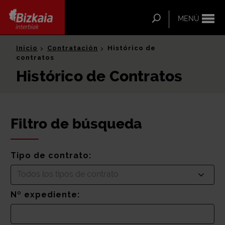
ip-to-
ntent
Buscar
MENÚ
Bizkaia Interbiak
Inicio
Contratación
Histórico de
contratos
Histórico de Contratos
Filtro de búsqueda
Tipo de contrato:
Todos los tipos de contrato
Nº expediente: