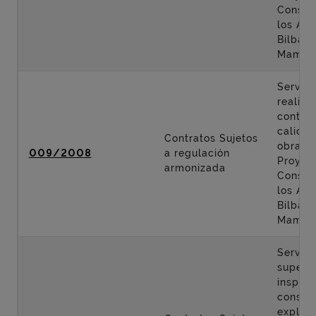
Constr
los Acc
Bilbao 
Mamés
Servici
realiza
control
calidad
Contratos Sujetos
obras d
009/2008
a regulación
Proyec
armonizada
Constr
los Acc
Bilbao 
Mamés
Servici
supervi
inspecc
conser
explota