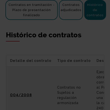
Contratos en tramitación -
Contratos
Histórico
Plazo de presentación
adjudicados
de
finalizado
contratos
Histórico de contratos
Detalle del contrato
Tipo de contrato
Descri
Ejecuci
obras
corres
Contratos no
al Proy
Sujetos a
Constr
004/2008
regulación
una ro
armonizada
la carr
240 en