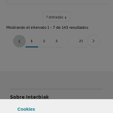
7 entradas
Mostrando el intervalo 1 - 7 de 143 resultados.
1
2
3
...
21
Página
Página
Página
Páginas intermedias Use TAB
Página
Mapa del sitio
Sobre Interbiak
Cookies
Infraestructuras y tarifas