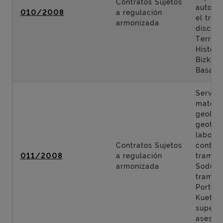
Contratos Sujetos
autopis
010/2008
a regulación
el tra
armonizada
discurr
Territor
Históri
Bizkaia
Basauri
Servici
materi
geologí
geotecn
labore
Contratos Sujetos
control
011/2008
a regulación
tramo: 
armonizada
Sodupe
tramo:
Portuga
Kueto y
supervi
asesorí