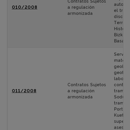
Contratos Sujetos
autopis
010/2008
a regulación
el tra
armonizada
discurr
Territor
Históri
Bizkaia
Basauri
Servici
materi
geologí
geotecn
labore
Contratos Sujetos
control
011/2008
a regulación
tramo: 
armonizada
Sodupe
tramo:
Portuga
Kueto y
supervi
asesorí