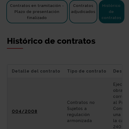
Contratos en tramitación -
Contratos
Histórico
Plazo de presentación
adjudicados
de
finalizado
contratos
Histórico de contratos
Detalle del contrato
Tipo de contrato
Descri
Ejecuci
obras
corres
Contratos no
al Proy
Sujetos a
Constr
004/2008
regulación
una ro
armonizada
la carr
240 en