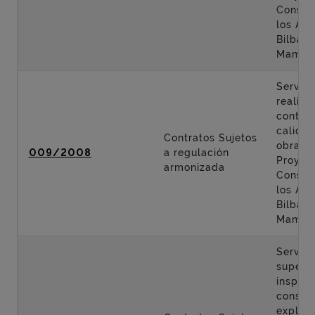
Constr
los Acc
Bilbao 
Mamés
Servici
realiza
control
calidad
Contratos Sujetos
obras d
009/2008
a regulación
Proyec
armonizada
Constr
los Acc
Bilbao 
Mamés
Servici
supervi
inspecc
conser
explota