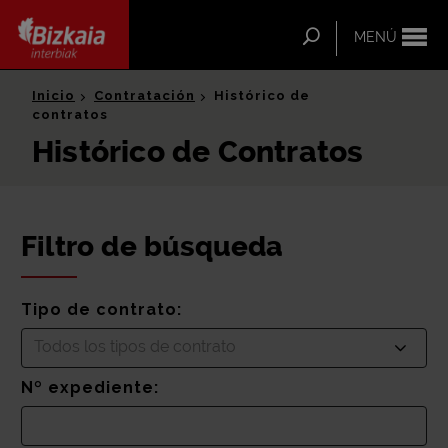
ip-to-
ntent
Buscar
MENÚ
Bizkaia Interbiak
Inicio
Contratación
Histórico de
contratos
Histórico de Contratos
Filtro de búsqueda
Tipo de contrato:
Todos los tipos de contrato
Nº expediente: