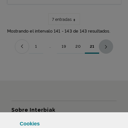
7 entradas
Mostrando el intervalo 141 - 143 de 143 resultados.
1
...
19
20
21
Página
Páginas intermedias Use TAB para desplazars
Página
Página
Página
Mapa del sitio
Sobre Interbiak
Cookies
Infraestructuras y tarifas