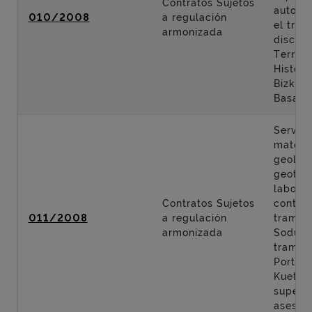
Contratos Sujetos
autopis
010/2008
a regulación
el tra
armonizada
discurr
Territor
Históri
Bizkaia
Basauri
Servici
materi
geologí
geotecn
labore
Contratos Sujetos
control
011/2008
a regulación
tramo: 
armonizada
Sodupe
tramo:
Portuga
Kueto y
supervi
asesorí