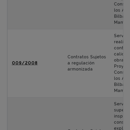
Constr
los Acc
Bilbao 
Mamés
Servici
realiza
control
calidad
Contratos Sujetos
obras d
009/2008
a regulación
Proyec
armonizada
Constr
los Acc
Bilbao 
Mamés
Servici
supervi
inspecc
conser
explota