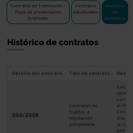
Contratos en tramitación -
Contratos
Histórico
Plazo de presentación
adjudicados
de
finalizado
contratos
Histórico de contratos
Detalle del contrato
Tipo de contrato
Descri
Ejecuci
obras
corres
Contratos no
al Proy
Sujetos a
Constr
004/2008
regulación
una ro
armonizada
la carr
240 en