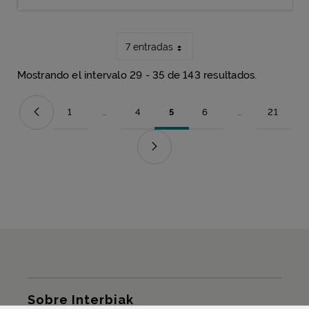
7 entradas
Mostrando el intervalo 29 - 35 de 143 resultados.
1
...
4
5
6
...
21
Página
Páginas intermedias Use TAB para desplazarse.
Página
Página
Página
Páginas intermed
Página
Mapa del sitio
Sobre Interbiak