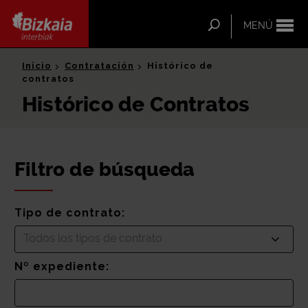
ip-to-
ntent
Buscar
MENÚ
Bizkaia Interbiak
Inicio
Contratación
Histórico de
contratos
Histórico de Contratos
Filtro de búsqueda
Tipo de contrato:
Todos los tipos de contrato
Nº expediente: