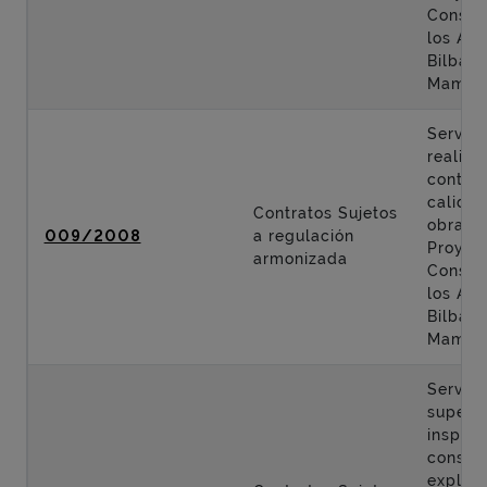
Constr
los Acc
Bilbao 
Mamés
Servici
realiza
control
calidad
Contratos Sujetos
obras d
009/2008
a regulación
Proyec
armonizada
Constr
los Acc
Bilbao 
Mamés
Servici
supervi
inspecc
conser
explota