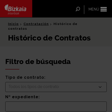
ip-to-
ntent
Buscar
MENÚ
Bizkaia Interbiak
Inicio
Contratación
Histórico de
contratos
Histórico de Contratos
Filtro de búsqueda
Tipo de contrato:
Todos los tipos de contrato
Nº expediente: