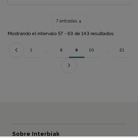
7 entradas
Mostrando el intervalo 57 - 63 de 143 resultados.
1
...
8
9
10
...
21
Página
Páginas intermedias Use TAB para desplazarse.
Página
Página
Página
Páginas intermed
Página
Mapa del sitio
Sobre Interbiak