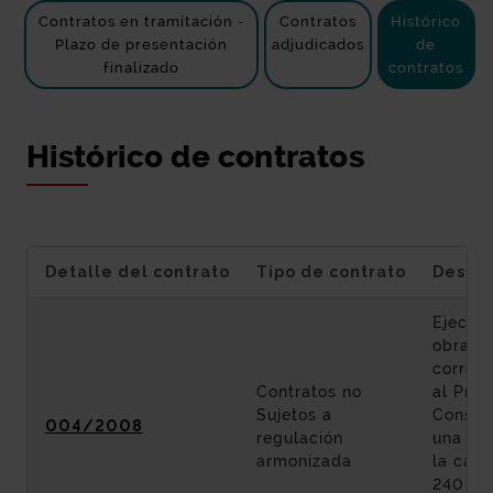
Contratos en tramitación -
Contratos
Histórico
Plazo de presentación
adjudicados
de
finalizado
contratos
Histórico de contratos
Detalle del contrato
Tipo de contrato
Descri
Ejecuci
obras
corres
Contratos no
al Proy
Sujetos a
Constr
004/2008
regulación
una ro
armonizada
la carr
240 en