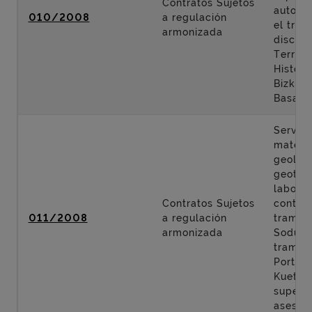
Contratos Sujetos
autopis
010/2008
a regulación
el tra
armonizada
discurr
Territor
Históri
Bizkaia
Basauri
Servici
materi
geologí
geotecn
labore
Contratos Sujetos
control
011/2008
a regulación
tramo: 
armonizada
Sodupe
tramo:
Portuga
Kueto y
supervi
asesorí