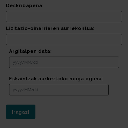
Deskribapena:
Lizitazio-oinarriaren aurrekontua:
Argitalpen data:
Eskaintzak aurkezteko muga eguna: