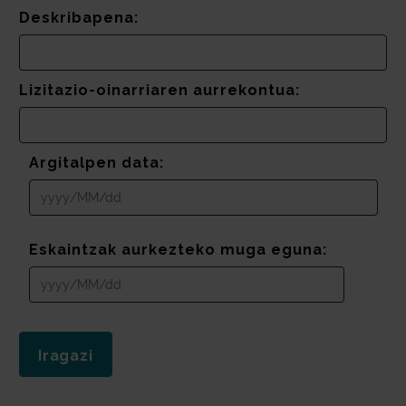
Deskribapena:
Lizitazio-oinarriaren aurrekontua:
Argitalpen data:
Eskaintzak aurkezteko muga eguna: