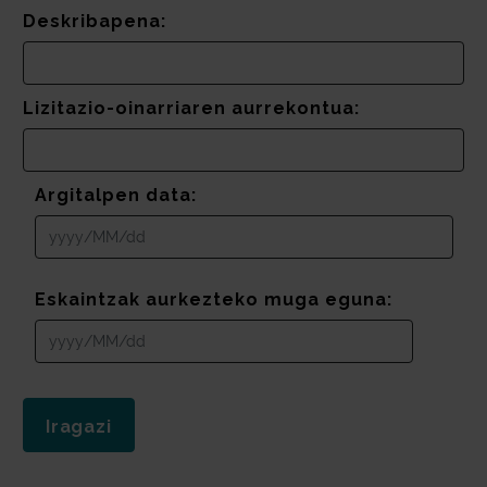
Deskribapena:
Lizitazio-oinarriaren aurrekontua:
Argitalpen data:
Eskaintzak aurkezteko muga eguna: