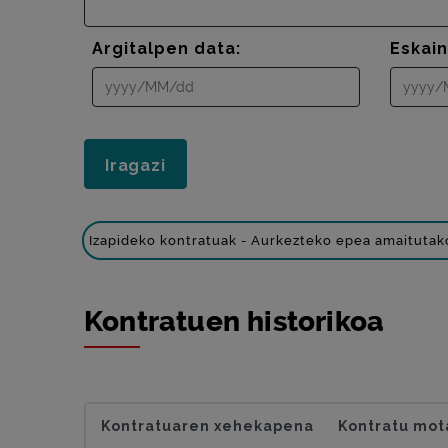
Argitalpen data:
Eskai
Izapideko kontratuak - Aurkezteko epea amaitutak
Kontratuen historikoa
Kontratuaren xehekapena
Kontratu mot