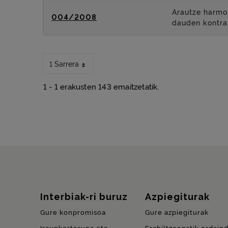
Arautze harmon
004/2008
dauden kontra
1 Sarrera
1 - 1 erakusten 143 emaitzetatik.
Gunearen mapa
Interbiak-ri buruz
Azpiegiturak
Gure konpromisoa
Gure azpiegiturak