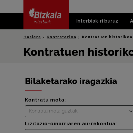
skip-to-
content
Interbiak-ri buruz
A
Bizkaia Interbiak
Hasiera
Kontratazioa
Kontratuen historikoa
Kontratuen historik
Bilaketarako iragazkia
Kontratu mota:
Kontratu mota guztiak
Lizitazio-oinarriaren aurrekontua: