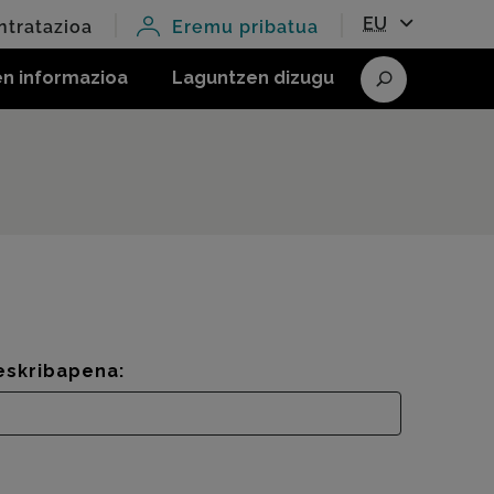
EU
ntratazioa
Eremu pribatua
en informazioa
Laguntzen dizugu
Bilatu
eskribapena: