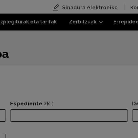
Sinadura elektroniko
Ko
zpiegiturak eta tarifak
Zerbitzuak
Errepide
oa
Espediente zk.:
D