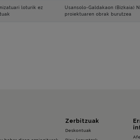
izatuari loturik ez
Usansolo-Galdakaon (Bizkaia) N-
tuak
proiektuaren obrak burutzea
Zerbitzuak
E
in
Deskontuak
Af