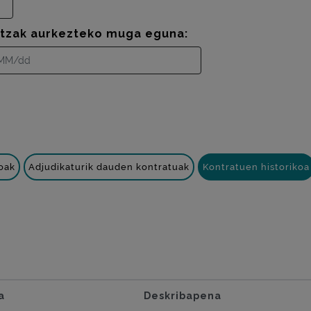
ntzak aurkezteko muga eguna:
oak
Adjudikaturik dauden kontratuak
Kontratuen historikoa
a
Deskribapena