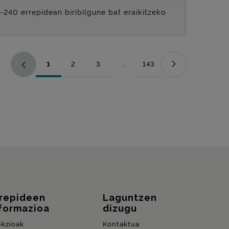
240 errepidean biribilgune bat eraikitzeko
1
2
3
...
143
Orrialdea
Orrialdea
Orrialdea
Bitarteko orriak Use TAB to naviga
Orrialdea
rrepideen
Laguntzen
formazioa
dizugu
ekzioak
Kontaktua