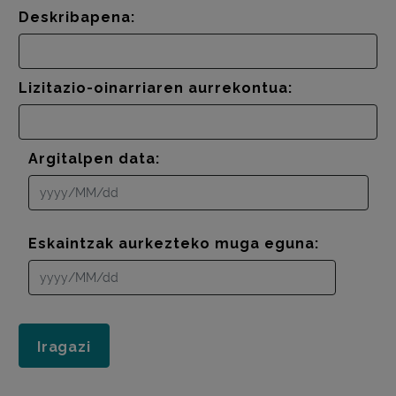
Deskribapena:
Lizitazio-oinarriaren aurrekontua:
Argitalpen data:
Eskaintzak aurkezteko muga eguna: