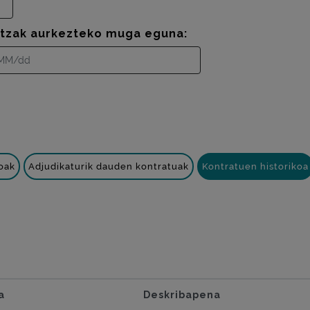
ntzak aurkezteko muga eguna:
oak
Adjudikaturik dauden kontratuak
Kontratuen historikoa
a
Deskribapena