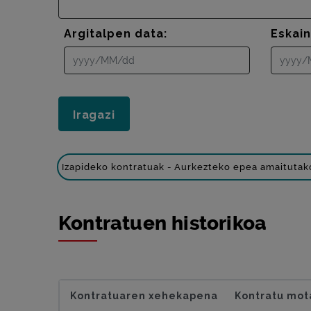
Argitalpen data:
Eskai
Izapideko kontratuak - Aurkezteko epea amaitutak
Kontratuen historikoa
Kontratuaren xehekapena
Kontratu mot