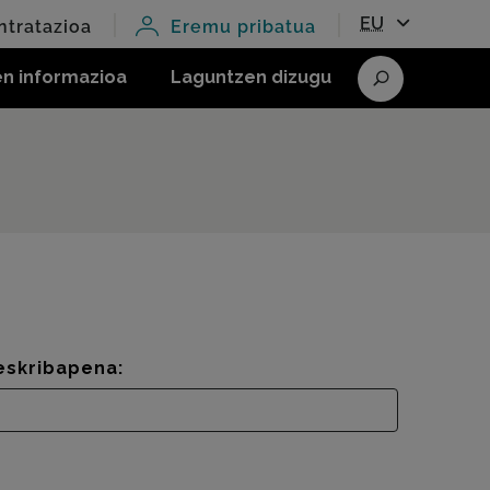
EU
ntratazioa
Eremu pribatua
en informazioa
Laguntzen dizugu
Bilatu
eskribapena: