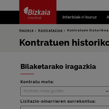
skip-to-
content
Interbiak-ri buruz
A
Bizkaia Interbiak
Hasiera
Kontratazioa
Kontratuen historikoa
Kontratuen historik
Bilaketarako iragazkia
Kontratu mota:
Kontratu mota guztiak
Lizitazio-oinarriaren aurrekontua: