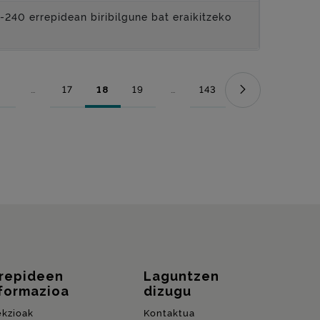
240 errepidean biribilgune bat eraikitzeko
...
17
18
19
...
143
Orrialdea
Bitarteko orriak Use TAB to navigate.
Orrialdea
Orrialdea
Orrialdea
Bitarteko orriak Use TAB to naviga
Orrialdea
rrepideen
Laguntzen
formazioa
dizugu
ekzioak
Kontaktua