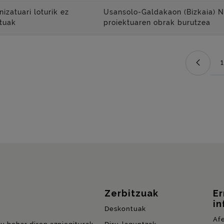
izatuari loturik ez
Usansolo-Galdakaon (Bizkaia) N-
tuak
proiektuaren obrak burutzea
1
Zerbitzuak
E
in
Deskontuak
Af