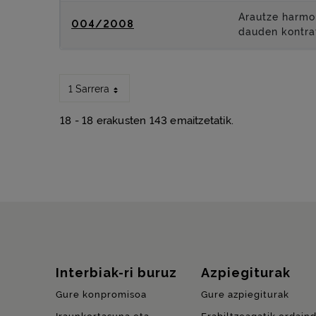
Arautze harmon
004/2008
dauden kontra
1 Sarrera
18 - 18 erakusten 143 emaitzetatik.
Gunearen mapa
Interbiak-ri buruz
Azpiegiturak
Gure konpromisoa
Gure azpiegiturak