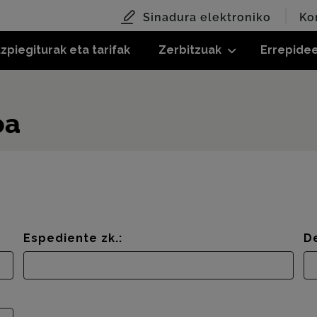
Sinadura elektroniko
Ko
zpiegiturak eta tarifak
Zerbitzuak
Errepide
oa
Espediente zk.:
D