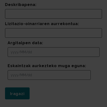
Deskribapena:
Lizitazio-oinarriaren aurrekontua:
Argitalpen data:
Eskaintzak aurkezteko muga eguna: