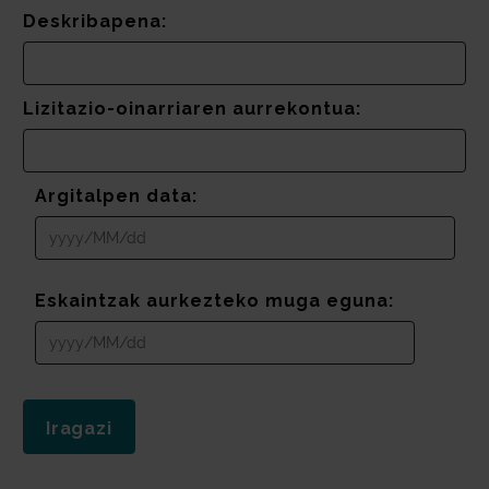
Deskribapena:
Lizitazio-oinarriaren aurrekontua:
Argitalpen data:
Eskaintzak aurkezteko muga eguna: