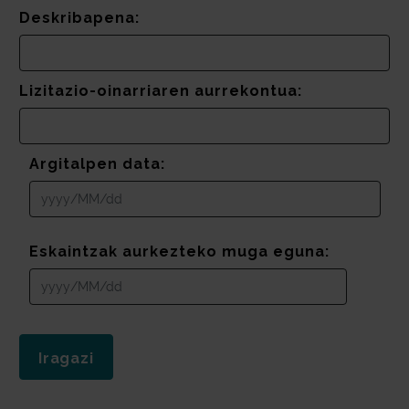
Deskribapena:
Lizitazio-oinarriaren aurrekontua:
Argitalpen data:
Eskaintzak aurkezteko muga eguna: