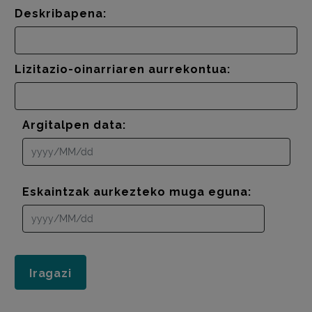
Deskribapena:
Lizitazio-oinarriaren aurrekontua:
Argitalpen data:
Eskaintzak aurkezteko muga eguna: