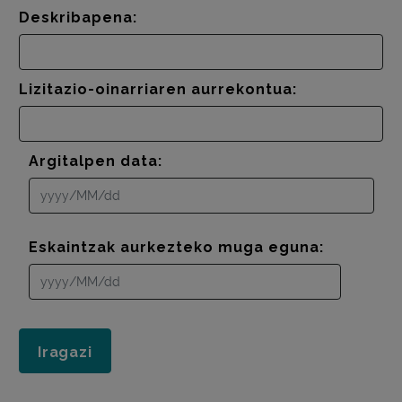
Deskribapena:
Lizitazio-oinarriaren aurrekontua:
Argitalpen data:
Eskaintzak aurkezteko muga eguna: