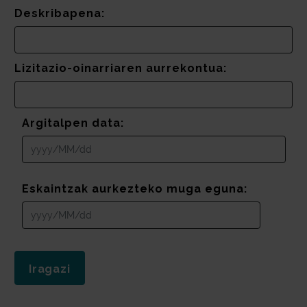
Deskribapena:
Lizitazio-oinarriaren aurrekontua:
Argitalpen data:
Eskaintzak aurkezteko muga eguna: