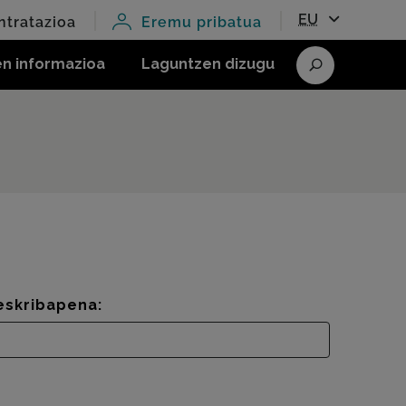
EU
ntratazioa
Eremu pribatua
en informazioa
Laguntzen dizugu
Bilatu
eskribapena: