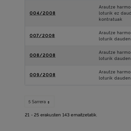
Arautze harmo
004/2008
loturik ez dau
kontratuak
Arautze harmo
007/2008
loturik dauden
Arautze harmo
008/2008
loturik dauden
Arautze harmo
009/2008
loturik dauden
5 Sarrera
21 - 25 erakusten 143 emaitzetatik.