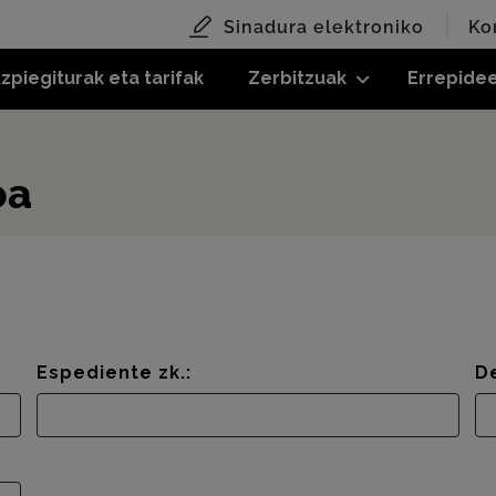
Sinadura elektroniko
Ko
zpiegiturak eta tarifak
Zerbitzuak
Errepide
oa
Espediente zk.:
D