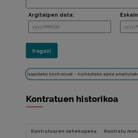
Argitalpen data:
Eskai
Izapideko kontratuak - Aurkezteko epea amaitutak
Kontratuen historikoa
Kontratuaren xehekapena
Kontratu mot