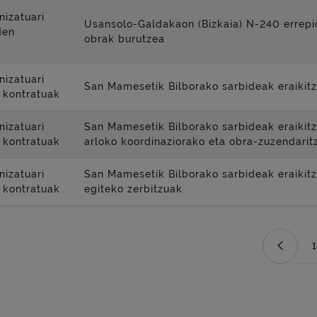
nizatuari
Usansolo-Galdakaon (Bizkaia) N-240 errepid
den
obrak burutzea
nizatuari
San Mamesetik Bilborako sarbideak eraikit
 kontratuak
nizatuari
San Mamesetik Bilborako sarbideak eraikit
 kontratuak
arloko koordinaziorako eta obra-zuzendarit
nizatuari
San Mamesetik Bilborako sarbideak eraikitz
 kontratuak
egiteko zerbitzuak
1