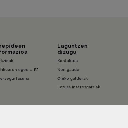
rrepideen
Laguntzen
formazioa
dizugu
ekzioak
Kontaktua
afikoaren egoera
Non gaude
de-segurtasuna
Ohiko galderak
Lotura Interesgarriak