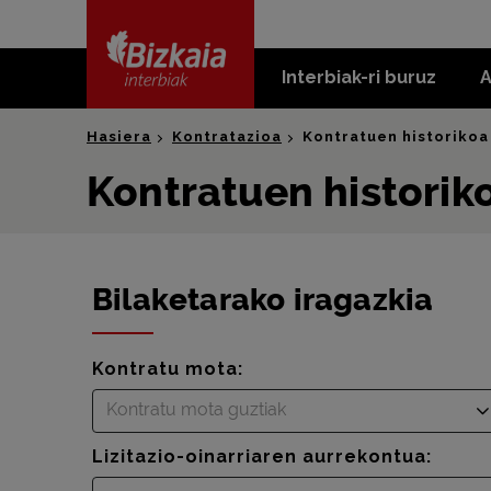
skip-to-
content
Interbiak-ri buruz
A
Bizkaia Interbiak
Hasiera
Kontratazioa
Kontratuen historikoa
Kontratuen historik
Bilaketarako iragazkia
Kontratu mota:
Kontratu mota guztiak
Lizitazio-oinarriaren aurrekontua: