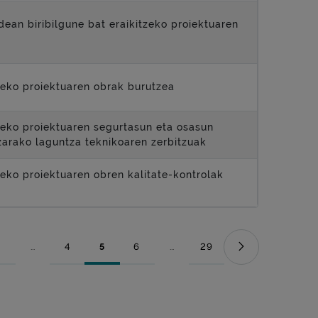
ean biribilgune bat eraikitzeko proiektuaren
zeko proiektuaren obrak burutzea
zeko proiektuaren segurtasun eta osasun
zarako laguntza teknikoaren zerbitzuak
eko proiektuaren obren kalitate-kontrolak
...
4
5
6
...
29
Orrialdea
Bitarteko orriak Use TAB to navigate.
Orrialdea
Orrialdea
Orrialdea
Bitarteko orriak Use TAB to naviga
Orrialdea