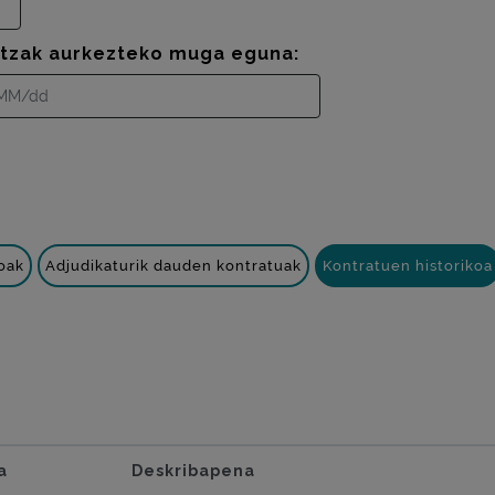
ntzak aurkezteko muga eguna:
oak
Adjudikaturik dauden kontratuak
Kontratuen historikoa
a
Deskribapena