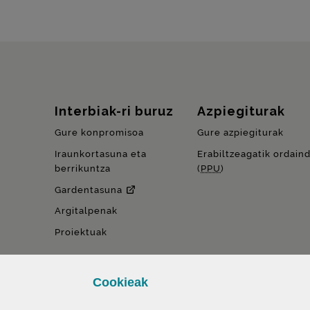
Gunearen mapa
Interbiak-ri buruz
Azpiegiturak
Gure konpromisoa
Gure azpiegiturak
Iraunkortasuna eta
Erabiltzeagatik ordain
berrikuntza
(
PPU
)
Gardentasuna
Argitalpenak
Proiektuak
Cookie
ak