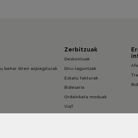
Zerbitzuak
E
in
Deskontuak
Af
du behar diren azpiegiturak
Diru-laguntzak
Tr
Eskatu fakturak
Bi
Bidesaria
Ordainketa moduak
ViaT
Erabiltzeagatik ordainketa
(
PPU
)
FreeFlow