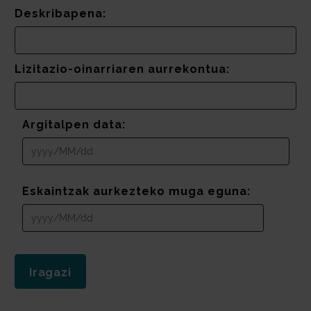
Deskribapena:
Lizitazio-oinarriaren aurrekontua:
Argitalpen data:
Eskaintzak aurkezteko muga eguna: