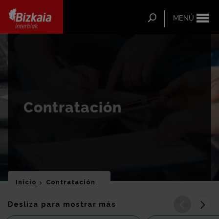
ip-to-
ntent
Buscar
MENÚ
Bizkaia Interbiak
Contratación
Inicio
Contratación
Anterior
Sigu
Desliza para mostrar más