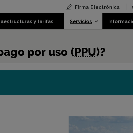
Firma Electrónica
raestructuras y tarifas
Servicios
Informaci
pago por uso (
PPU
)?