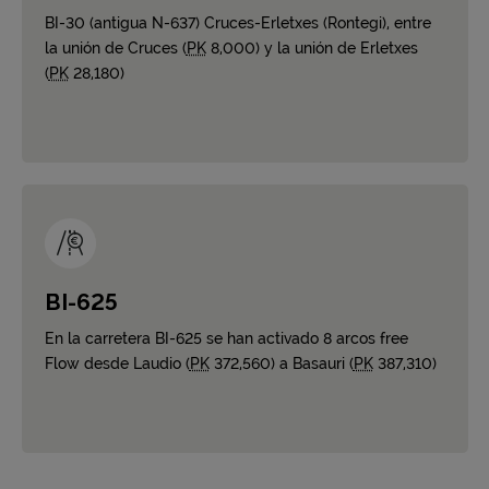
BI-30 (antigua N-637) Cruces-Erletxes (Rontegi), entre
la unión de Cruces (
PK
8,000) y la unión de Erletxes
(
PK
28,180)
BI-625
En la carretera BI-625 se han activado 8 arcos free
Flow desde Laudio (
PK
372,560) a Basauri (
PK
387,310)