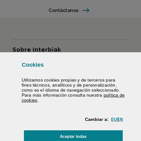
Contáctanos
Mapa del sitio
Sobre Interbiak
Cookies
Infraestructuras y tarifas
Utilizamos
cookies
propias y de terceros para
Servicios
fines técnicos, analíticos y de personalización,
como es el idioma de navegación seleccionado.
Para más información consulta nuestra
política de
Información carreteras
(Abre ventana modal)
cookies
.
Te ayudamos
Cambiar a:
EU
EN
Contratación
las
cookies
Aceptar todas