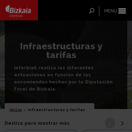
ip-to-
ntent
Buscar
MENÚ
Bizkaia Interbiak
Infraestructuras y
tarifas
Interbiak realiza las diferentes
actuaciones en función de las
encomiendas hechas por la Diputación
Foral de Bizkaia.
Inicio
Infraestructuras y tarifas
Anterior
Sigu
Desliza para mostrar más