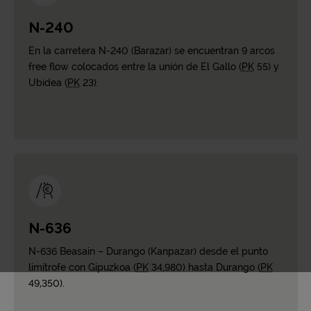
N-240
En la carretera N-240 (Barazar) se encuentran 9 arcos
free flow colocados entre la unión de El Gallo (
PK
55) y
Ubidea (
PK
23).
N-636
N-636 Beasain – Durango (Kanpazar) desde el punto
limítrofe con Gipuzkoa (
PK
34,980) hasta Durango (
PK
49,350).