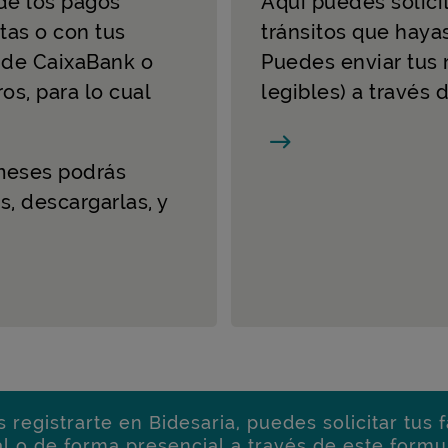
 de los pagos
Aquí puedes solici
etas o con tus
tránsitos que haya
a de CaixaBank o
Puedes enviar tus
os, para lo cual
legibles) a través 
 meses podrás
s, descargarlas, y
s registrarte en Bidesaria, puedes solicitar tus 
al o de forma presencial a través de
este formul