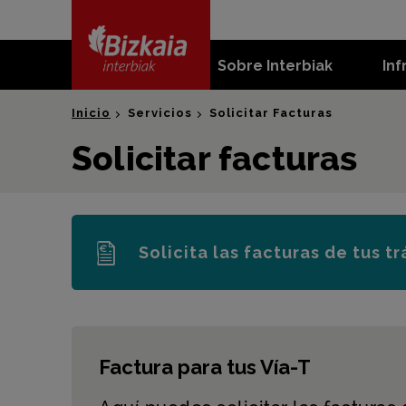
skip-to-
content
Sobre Interbiak
Inf
Bizkaia Interbiak
Inicio
Servicios
Solicitar Facturas
Solicitar facturas
Solicita las facturas de tus t
Factura para tus Vía-T