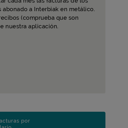
tar cada mes las facturas de los
s abonado a Interbiak en metálico.
 recibos (comprueba que son
de nuestra aplicación.
facturas por
ario.