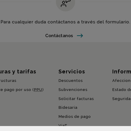
Para cualquier duda contáctanos a través del formulario.
Contáctanos
ras y tarifas
Servicios
Inform
ructuras
Descuentos
Afeccion
de pago por uso (
PPU
)
Subvenciones
Estado de
Solicitar facturas
Segurida
Bidesaria
Medios de pago
ViaT