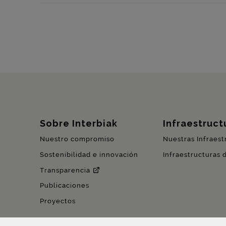
Mapa del sitio
Sobre Interbiak
Infraestructu
Nuestro compromiso
Nuestras Infraest
Sostenibilidad e innovación
Infraestructuras 
Transparencia
Publicaciones
Proyectos