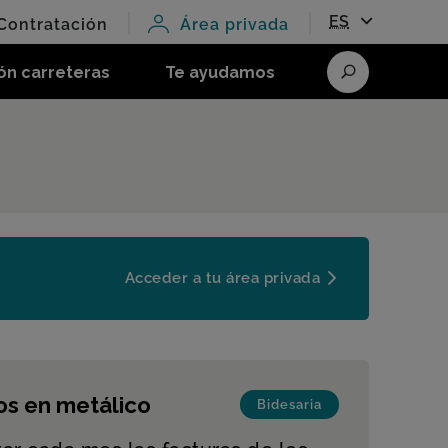
ES
Contratación
Área privada
ón carreteras
Te ayudamos
Buscar
Acceder a tu área privada
os en metálico
Bidesaria