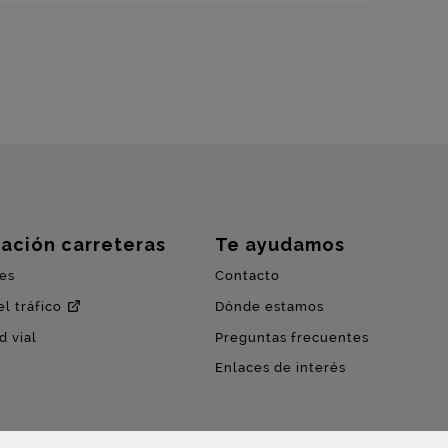
ación carreteras
Te ayudamos
es
Contacto
l tráfico
Dónde estamos
d vial
Preguntas frecuentes
Enlaces de interés