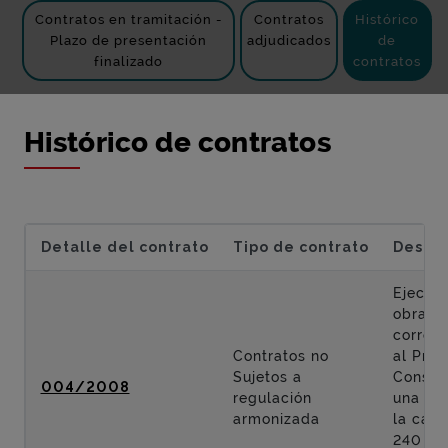
Contratos en tramitación -
Contratos
Histórico
Plazo de presentación
adjudicados
de
finalizado
contratos
Histórico de contratos
Detalle del contrato
Tipo de contrato
Descri
Ejecuci
obras
corres
Contratos no
al Proy
Sujetos a
Constr
004/2008
regulación
una ro
armonizada
la carr
240 en