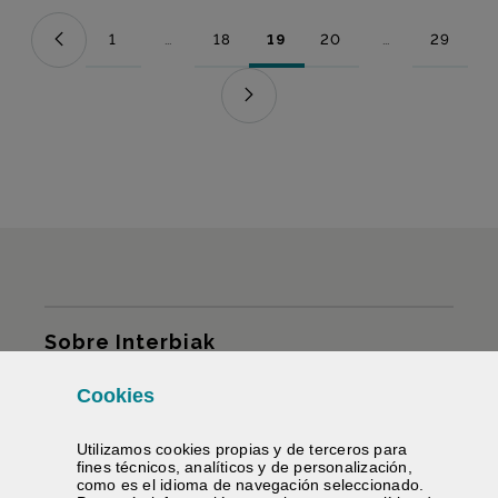
1
...
18
19
20
...
29
Página
Páginas intermedias Use TAB para desplazarse.
Página
Página
Página
Páginas intermed
Página
Mapa del sitio
Sobre Interbiak
Cookies
Infraestructuras y tarifas
Utilizamos
cookies
propias y de terceros para
Servicios
fines técnicos, analíticos y de personalización,
como es el idioma de navegación seleccionado.