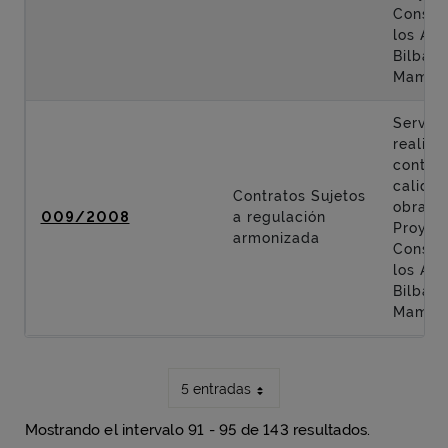
Constr
los Acc
Bilbao 
Mamés
Servici
realiza
control
calidad
Contratos Sujetos
obras d
009/2008
a regulación
Proyec
armonizada
Constr
los Acc
Bilbao 
Mamés
5 entradas
Mostrando el intervalo 91 - 95 de 143 resultados.