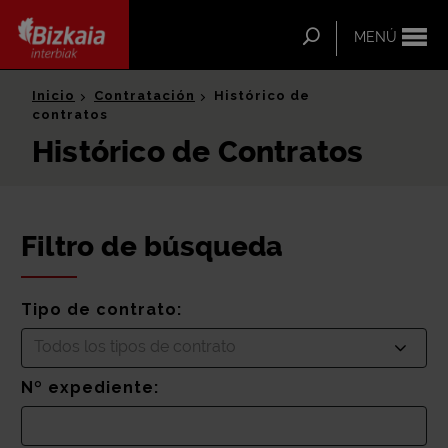
ip-to-
ntent
Buscar
MENÚ
Bizkaia Interbiak
Inicio
Contratación
Histórico de
contratos
Histórico de Contratos
Filtro de búsqueda
Tipo de contrato:
Todos los tipos de contrato
Nº expediente: