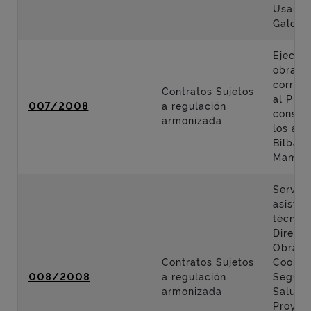
Usanso
Galdak
Ejecuci
obras
corres
Contratos Sujetos
al Proy
007/2008
a regulación
constr
armonizada
los acc
Bilbao 
Mamés
Servici
asisten
técnica
Direcci
Obra y
Contratos Sujetos
Coordi
008/2008
a regulación
Seguri
armonizada
Salud 
Proyec