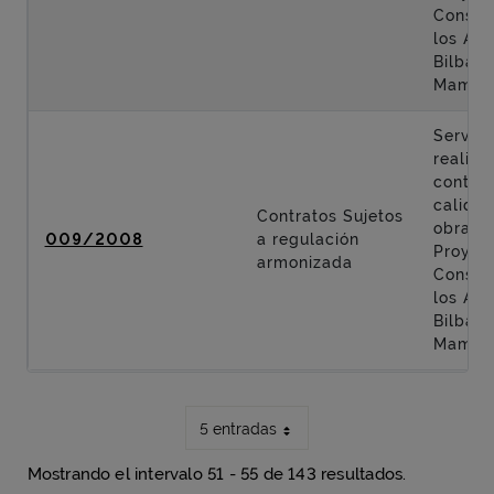
Constr
los Acc
Bilbao 
Mamés
Servici
realiza
control
calidad
Contratos Sujetos
obras d
009/2008
a regulación
Proyec
armonizada
Constr
los Acc
Bilbao 
Mamés
5 entradas
Mostrando el intervalo 51 - 55 de 143 resultados.