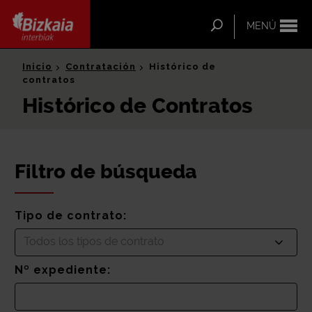
ip-to-
ntent
Buscar
MENÚ
Bizkaia Interbiak
Inicio
Contratación
Histórico de
contratos
Histórico de Contratos
Filtro de búsqueda
Tipo de contrato:
Todos los tipos de contrato
Nº expediente: