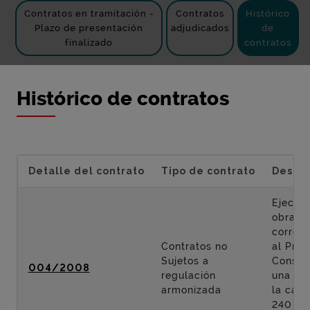
Contratos en tramitación -
Contratos
Histórico
Plazo de presentación
adjudicados
de
finalizado
contratos
Histórico de contratos
Detalle del contrato
Tipo de contrato
Descri
Ejecuci
obras
corres
Contratos no
al Proy
Sujetos a
Constr
004/2008
regulación
una ro
armonizada
la carr
240 en