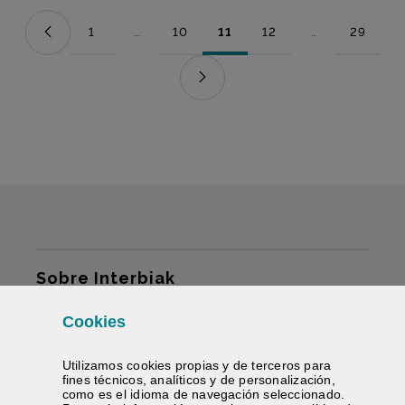
1
...
10
11
12
...
29
Página
Páginas intermedias Use TAB para desplazarse.
Página
Página
Página
Páginas intermed
Página
Mapa del sitio
Sobre Interbiak
Cookies
Infraestructuras y tarifas
Utilizamos
cookies
propias y de terceros para
Servicios
fines técnicos, analíticos y de personalización,
como es el idioma de navegación seleccionado.