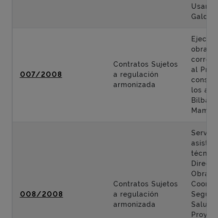
Usanso
Galdak
Ejecuci
obras
corres
Contratos Sujetos
al Proy
007/2008
a regulación
constr
armonizada
los acc
Bilbao 
Mamés
Servici
asisten
técnica
Direcci
Obra y
Contratos Sujetos
Coordi
008/2008
a regulación
Seguri
armonizada
Salud 
Proyec