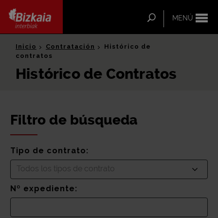
ip-to-
ntent
Buscar
MENÚ
Bizkaia Interbiak
Inicio
Contratación
Histórico de
contratos
Histórico de Contratos
Filtro de búsqueda
Tipo de contrato:
Todos los tipos de contrato
Nº expediente: