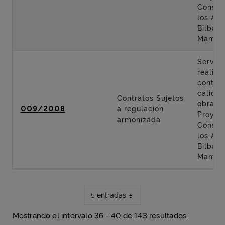
Constr
los Acc
Bilbao 
Mamés
Servici
realiza
control
calidad
Contratos Sujetos
obras d
009/2008
a regulación
Proyec
armonizada
Constr
los Acc
Bilbao 
Mamés
5 entradas
Mostrando el intervalo 36 - 40 de 143 resultados.