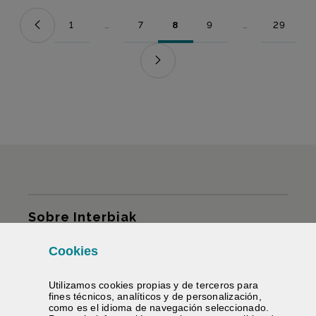
1
...
7
8
9
...
29
Página
Páginas intermedias Use TAB para desplazarse.
Página
Página
Página
Páginas intermed
Página
Mapa del sitio
Sobre Interbiak
Cookies
Infraestructuras y tarifas
Utilizamos
cookies
propias y de terceros para
Servicios
fines técnicos, analíticos y de personalización,
como es el idioma de navegación seleccionado.