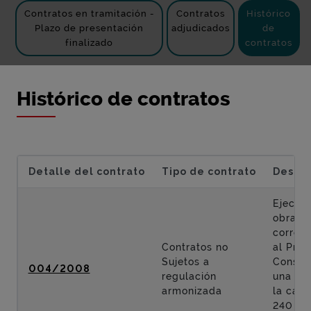
Contratos en tramitación -
Contratos
Histórico
Plazo de presentación
adjudicados
de
finalizado
contratos
Histórico de contratos
Detalle del contrato
Tipo de contrato
Descri
Ejecuci
obras
corres
Contratos no
al Proy
Sujetos a
Constr
004/2008
regulación
una ro
armonizada
la carr
240 en