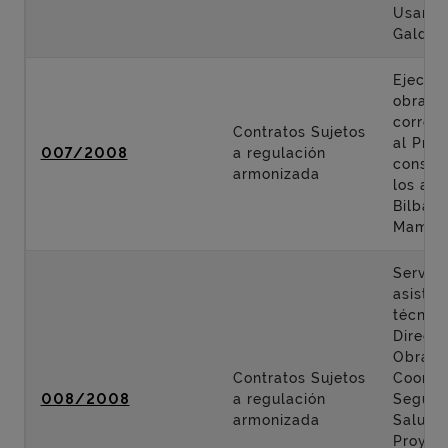
Usanso
Galdak
Ejecuci
obras
corres
Contratos Sujetos
al Proy
007/2008
a regulación
constr
armonizada
los acc
Bilbao 
Mamés
Servici
asisten
técnica
Direcci
Obra y
Contratos Sujetos
Coordi
008/2008
a regulación
Seguri
armonizada
Salud 
Proyec