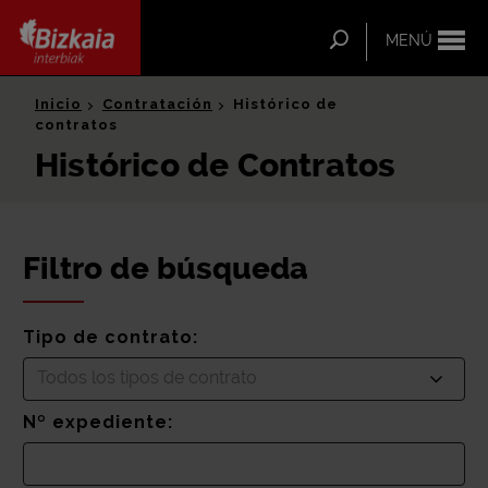
ip-to-
ntent
Buscar
MENÚ
Bizkaia Interbiak
Inicio
Contratación
Histórico de
contratos
Histórico de Contratos
Filtro de búsqueda
Tipo de contrato:
Todos los tipos de contrato
Nº expediente: