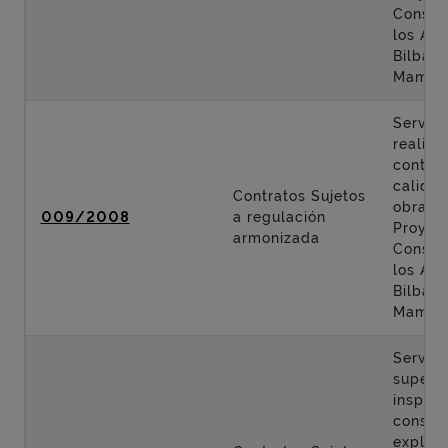
Constr
los Acc
Bilbao 
Mamés
Servici
realiza
control
calidad
Contratos Sujetos
obras d
009/2008
a regulación
Proyec
armonizada
Constr
los Acc
Bilbao 
Mamés
Servici
supervi
inspecc
conser
explota