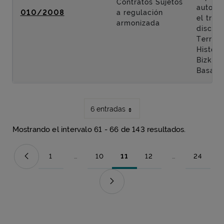
Contratos Sujetos
autopis
010/2008
a regulación
el tra
armonizada
discurr
Territor
Históri
Bizkaia
Basauri
6 entradas
Mostrando el intervalo 61 - 66 de 143 resultados.
1
...
10
11
12
...
24
Página
Páginas intermedias Use TAB para desplazarse.
Página
Página
Página
Páginas intermed
Página