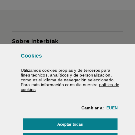
Mapa del sitio
Sobre Interbiak
Cookies
Infraestructuras y tarifas
Utilizamos
cookies
propias y de terceros para
Servicios
fines técnicos, analíticos y de personalización,
como es el idioma de navegación seleccionado.
Para más información consulta nuestra
política de
Información carreteras
(Abre ventana modal)
cookies
.
Te ayudamos
Cambiar a:
EU
EN
Contratación
las
cookies
Aceptar todas
Firma electrónica