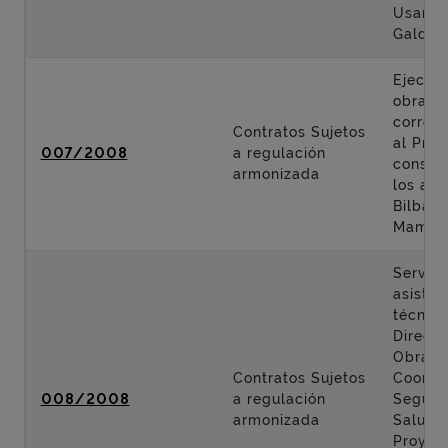
Usanso
Galdak
Ejecuci
obras
corres
Contratos Sujetos
al Proy
007/2008
a regulación
constr
armonizada
los acc
Bilbao 
Mamés
Servici
asisten
técnica
Direcci
Obra y
Contratos Sujetos
Coordi
008/2008
a regulación
Seguri
armonizada
Salud 
Proyec