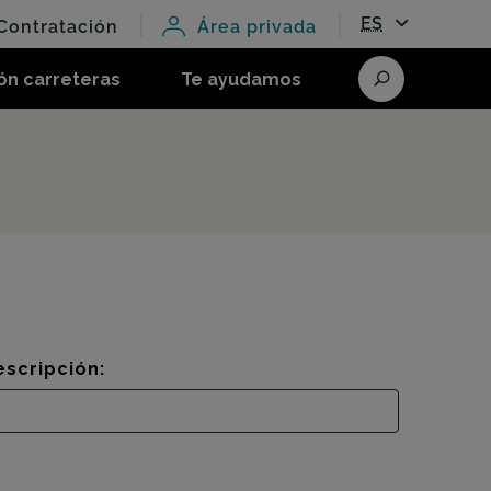
ES
Contratación
Área privada
ón carreteras
Te ayudamos
Buscar
escripción: