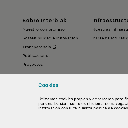
Mapa del sitio
Sobre Interbiak
Infraestructu
Nuestro compromiso
Nuestras Infraest
Sostenibilidad e innovación
Infraestructuras 
Transparencia
Publicaciones
Proyectos
Cookies
Utilizamos
cookies
propias y de terceros para fin
personalización, como es el idioma de navegac
información consulta nuestra
política de
cookie