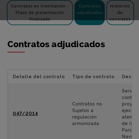
Contratos en tramitación -
Contratos
Histórico
Plazo de presentación
adjudicados
de
finalizado
contratos
Contratos adjudicados
Detalle del contrato
Tipo de contrato
Descri
Servici
contrat
Contratos no
proyect
Sujetos a
ejecuci
047/2014
regulación
atenció
armonizada
de Inte
Parque 
Navida