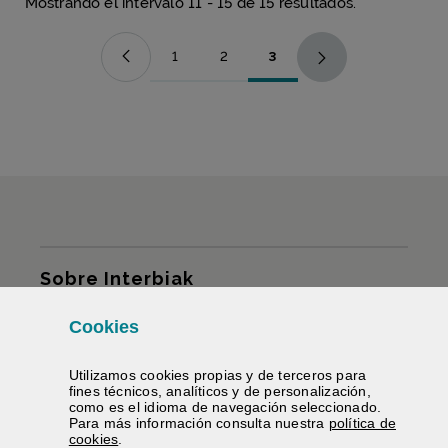
Mostrando el intervalo 11 - 15 de 15 resultados.
1
2
3
Página
Página
Página
Mapa del sitio
Sobre Interbiak
Cookies
Infraestructuras y tarifas
Utilizamos
cookies
propias y de terceros para
Servicios
fines técnicos, analíticos y de personalización,
como es el idioma de navegación seleccionado.
Para más información consulta nuestra
política de
Información carreteras
(Abre ventana modal)
cookies
.