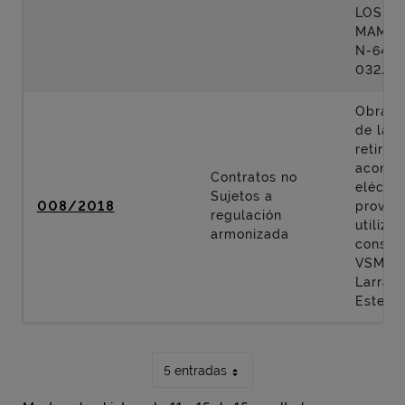
LOS T
MAMAR
N-644 (
032/20
Obras. 
de las 
retirad
acomet
Contratos no
eléctri
Sujetos a
008/2018
provisi
regulación
utiliza
armonizada
constru
VSM. Fa
Larrask
Este.
5 entradas