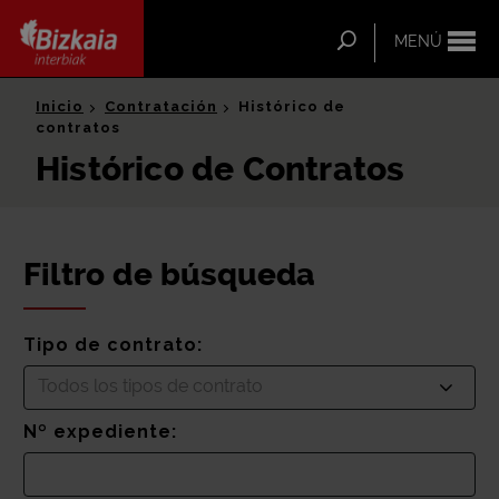
ip-to-
ntent
Buscar
MENÚ
Bizkaia Interbiak
Inicio
Contratación
Histórico de
contratos
Histórico de Contratos
Filtro de búsqueda
Tipo de contrato:
Todos los tipos de contrato
Nº expediente: