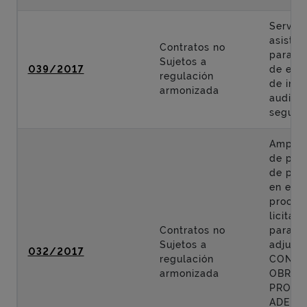
Servici
asisten
Contratos no
para la
Sujetos a
039/2017
de eva
regulación
de imp
armonizada
auditor
segurid
Ampliar
de pre
de pro
en el
proced
licitaci
Contratos no
para la
Sujetos a
adjudic
032/2017
regulación
CONTR
armonizada
OBRA 
PROYE
ADECU