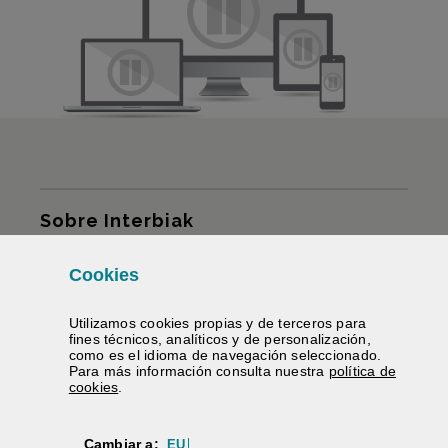
Mapa del sitio
Sobre Interbiak
Infraestructuras y tarifas
Cookies
Utilizamos
cookies
propias y de terceros para
Servicios
fines técnicos, analíticos y de personalización,
como es el idioma de navegación seleccionado.
Para más información consulta nuestra
política de
Información carreteras
(Abre ventana modal)
cookies
.
Te ayudamos
Cambiar a:
EU