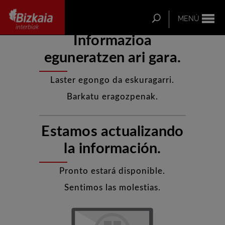
ip-to-
Tareas de mantenimiento
ntent
Buscar
MENÚ
Informazioa
Bizkaia Interbiak
eguneratzen ari gara.
Laster egongo da eskuragarri.
Barkatu eragozpenak.
Estamos actualizando
la información.
Pronto estará disponible.
Sentimos las molestias.