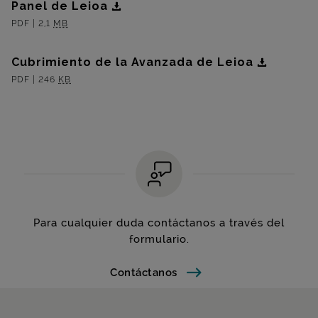
Panel de Leioa
DFB_Leioa_ Panel1.pdf
PDF
|
2,1
MB
Cubrimiento de la Avanzada de Leioa
DFB_Leioa_ Panel2.pdf
PDF
|
246
KB
Para cualquier duda contáctanos a través del
formulario.
Contáctanos