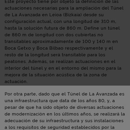
Este proyecto tiene por objeto la definición de las
actuaciones necesarias para la ampliación del Túnel
de La Avanzada en Leioa (Bizkaia) desde su
configuración actual, con una longitud de 310 m,
hasta la solución futura de 860 m. Define un túnel
de 860 m de longitud con dos cubiertas no
transitables aproximadamente de 100 y 140 m en
Boca Getxo y Boca Bilbao respectivamente y el
resto de la longitud será transitable para los
peatones. Además, se realizan actuaciones en el
interior del túnel y en el entorno del mismo para la
mejora de la situación acústica de la zona de
actuación.
Por otra parte, dado que el Túnel de La Avanzada es
una infraestructura que data de los años 80, y, a
pesar de que ha sido objeto de diversas actuaciones
de modernización en los últimos años, se realizará la
adecuación de su infraestructura y sus instalaciones
a los requisitos de seguridad establecidos por la