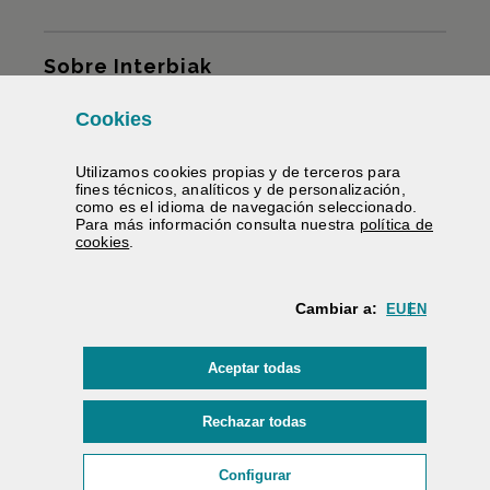
Mapa del sitio
Sobre Interbiak
Cookies
Infraestructuras y tarifas
Utilizamos
cookies
propias y de terceros para
Servicios
fines técnicos, analíticos y de personalización,
como es el idioma de navegación seleccionado.
Para más información consulta nuestra
política de
Información carreteras
(Abre ventana modal)
cookies
.
Te ayudamos
Cambiar a:
EU
EN
Contratación
las
cookies
Aceptar todas
Firma electrónica
Área privada
las
cookies
Rechazar todas
Accesibilidad
/
Mapa web
/
Aviso legal
/
Cookies
/
(Abre ventana modal:
cookie
Configurar