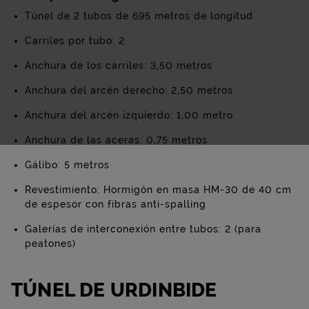
Túnel de 2 tubos de 695 metros de longitud
Carriles por tubo: 2
Anchura de los carriles: 3,50 metros
Anchura del arcén derecho: 2,50 metros
Anchura del arcén izquierdo: 1,00 metro
Anchura de las aceras: 0,75 metros
Gálibo: 5 metros
Revestimiento: Hormigón en masa HM-30 de 40 cm
de espesor con fibras anti-spalling
Galerías de interconexión entre tubos: 2 (para
peatones)
TÚNEL DE URDINBIDE