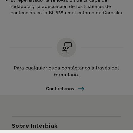
El reperaltado, la renovación de la capa de
rodadura y la adecuación de los sistemas de
contención en la BI-635 en el entorno de Gorozika.
Para cualquier duda contáctanos a través del
formulario.
Contáctanos
Mapa del sitio
Sobre Interbiak