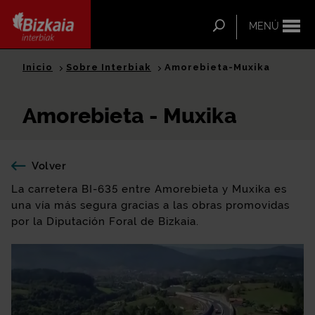
ip-to-
ntent
Buscar
MENÚ
Bizkaia Interbiak
Inicio
Sobre Interbiak
Amorebieta-Muxika
Amorebieta - Muxika
Volver
La carretera BI-635 entre Amorebieta y Muxika es
una vía más segura gracias a las obras promovidas
por la Diputación Foral de Bizkaia.