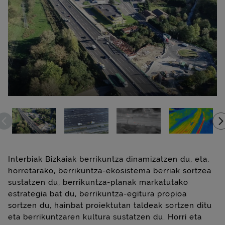
Interbiak Bizkaiak berrikuntza dinamizatzen du, eta,
horretarako, berrikuntza-ekosistema berriak sortzea
sustatzen du, berrikuntza-planak markatutako
estrategia bat du, berrikuntza-egitura propioa
sortzen du, hainbat proiektutan taldeak sortzen ditu
eta berrikuntzaren kultura sustatzen du. Horri eta