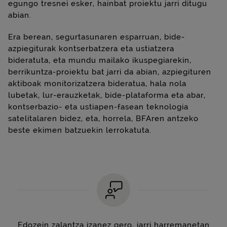
egungo tresnei esker, hainbat proiektu jarri ditugu
abian.
Era berean, segurtasunaren esparruan, bide-
azpiegiturak kontserbatzera eta ustiatzera
bideratuta, eta mundu mailako ikuspegiarekin,
berrikuntza-proiektu bat jarri da abian, azpiegituren
aktiboak monitorizatzera bideratua, hala nola
lubetak, lur-erauzketak, bide-plataforma eta abar,
kontserbazio- eta ustiapen-fasean teknologia
satelitalaren bidez, eta, horrela, BFAren antzeko
beste ekimen batzuekin lerrokatuta.
Edozein zalantza izanez gero, jarri harremanetan