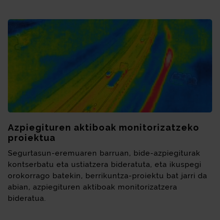
Azpiegituren aktiboak monitorizatzeko
proiektua
Segurtasun-eremuaren barruan, bide-azpiegiturak
kontserbatu eta ustiatzera bideratuta, eta ikuspegi
orokorrago batekin, berrikuntza-proiektu bat jarri da
abian, azpiegituren aktiboak monitorizatzera
bideratua.