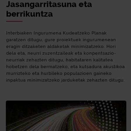
Jasangarritasuna eta
berrikuntza
Interbiaken Ingurumena Kudeatzeko Planak
garatzen ditugu, gure proiektuek ingurumenean
eragin ditzaketen aldaketak minimizatzeko. Hori
dela eta, neurri zuzentzaileak eta konpentsazio-
neurriak zehazten ditugu, habitataren kalitatea
hobetzen dela bermatzeko, eta kutsadura akustikoa
murrizteko eta hurbileko populazioen gaineko
inpaktua minimizatzeko jarduketak zehazten ditugu.