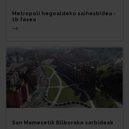
Metropoli hegoaldeko saihesbidea -
1b fasea
San Mamesetik Bilborako sarbideak