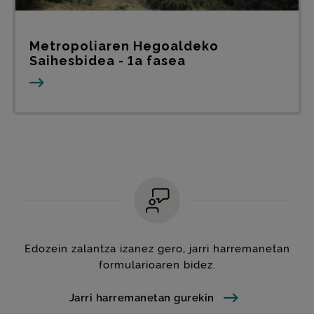
Metropoliaren Hegoaldeko
Saihesbidea - 1a fasea
Edozein zalantza izanez gero, jarri harremanetan
formularioaren bidez.
Jarri harremanetan gurekin