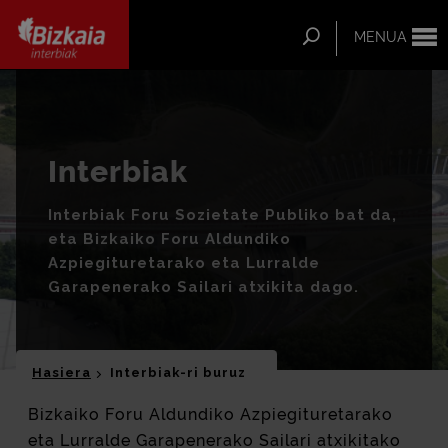
ip-to-
ntent
Bilatu
MENUA
Bizkaia Interbiak
Interbiak
Interbiak Foru Sozietate Publiko bat da,
eta Bizkaiko Foru Aldundiko
Azpiegituretarako eta Lurralde
Garapenerako Sailari atxikita dago.
Hasiera
Interbiak-ri buruz
Bizkaiko Foru Aldundiko Azpiegituretarako
eta Lurralde Garapenerako Sailari atxikitako