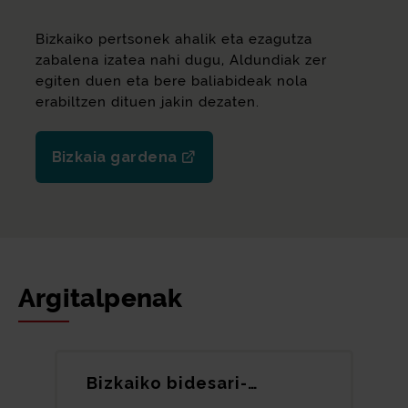
Bizkaiko pertsonek ahalik eta ezagutza
zabalena izatea nahi dugu, Aldundiak zer
egiten duen eta bere baliabideak nola
erabiltzen dituen jakin dezaten.
Bizkaia gardena
Argitalpenak
Bizkaiko bidesari-
azpiegituren kudeaketa-