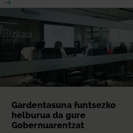
Gardentasuna funtsezko
helburua da gure
Gobernuarentzat