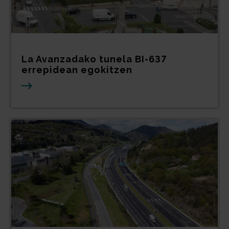
La Avanzadako tunela BI-637
errepidean egokitzen