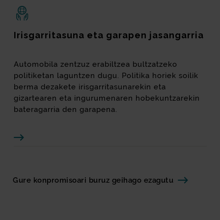
Irisgarritasuna eta garapen jasangarria
Automobila zentzuz erabiltzea bultzatzeko
politiketan laguntzen dugu. Politika horiek soilik
berma dezakete irisgarritasunarekin eta
gizartearen eta ingurumenaren hobekuntzarekin
bateragarria den garapena.
Gure konpromisoari buruz geihago ezagutu