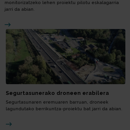
monitorizatzeko lehen proiektu pilotu eskalagarria
jarri da abian.
Segurtasunerako droneen erabilera
Segurtasunaren eremuaren barruan, droneek
lagundutako berrikuntza-proiektu bat jarri da abian.