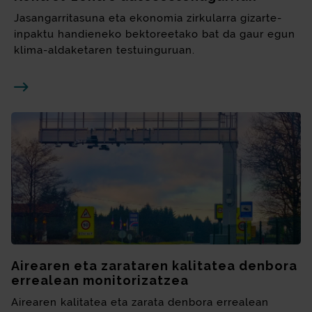
Jasangarritasuna eta ekonomia zirkularra gizarte-
inpaktu handieneko bektoreetako bat da gaur egun
klima-aldaketaren testuinguruan.
Airearen eta zarataren kalitatea denbora
errealean monitorizatzea
Airearen kalitatea eta zarata denbora errealean