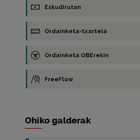
Eskudirutan
Ordainketa-txartela
Ordainketa OBErekin
FreeFlow
Ohiko galderak