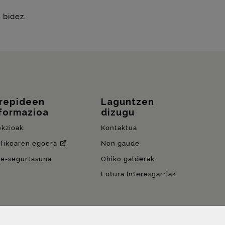
 bidez.
rrepideen
Laguntzen
formazioa
dizugu
ekzioak
Kontaktua
afikoaren egoera
Non gaude
de-segurtasuna
Ohiko galderak
Lotura Interesgarriak