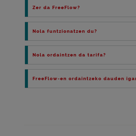
Zer da FreeFlow?
Nola funtzionatzen du?
Nola ordaintzen da tarifa?
FreeFlow-en ordaintzeko dauden iga