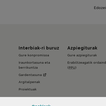
Edozei
Gunearen mapa
Interbiak-ri buruz
Azpiegiturak
Gure konpromisoa
Gure azpiegiturak
Iraunkortasuna eta
Erabiltzeagatik ordain
berrikuntza
(
PPU
)
Gardentasuna
Argitalpenak
Proiektuak