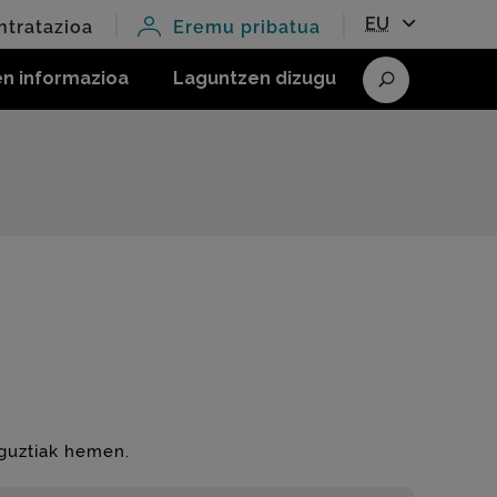
EU
ntratazioa
Eremu pribatua
en informazioa
Laguntzen dizugu
Bilatu
 guztiak hemen.