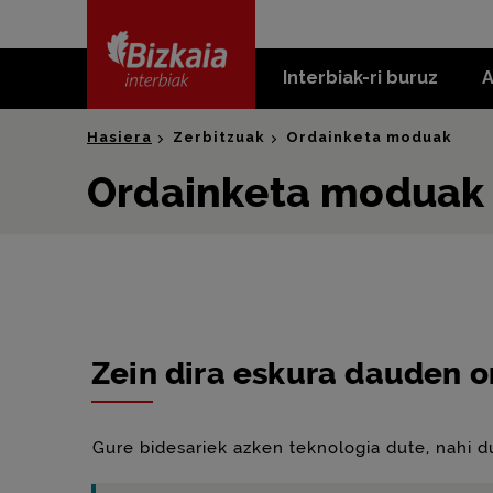
skip-to-
content
Interbiak-ri buruz
A
Bizkaia Interbiak
Hasiera
Zerbitzuak
Ordainketa moduak
Ordainketa moduak
Zein dira eskura dauden 
Gure bidesariek azken teknologia dute, nahi d