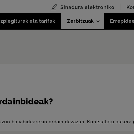
Sinadura elektroniko
Ko
zpiegiturak eta tarifak
Zerbitzuak
Errepide
ordainbideak?
uzun baliabidearekin ordain dezazun. Kontsultatu aukera