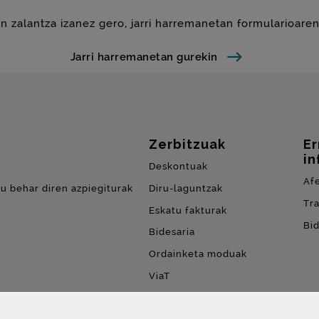
n zalantza izanez gero, jarri harremanetan formularioaren
Jarri harremanetan gurekin
Zerbitzuak
E
in
Deskontuak
Af
du behar diren azpiegiturak
Diru-laguntzak
Tr
Eskatu fakturak
Bi
Bidesaria
Ordainketa moduak
ViaT
Erabiltzeagatik ordainketa
(
PPU
)