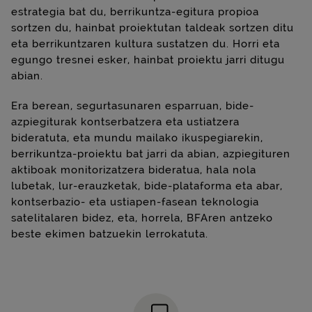
estrategia bat du, berrikuntza-egitura propioa
sortzen du, hainbat proiektutan taldeak sortzen ditu
eta berrikuntzaren kultura sustatzen du. Horri eta
egungo tresnei esker, hainbat proiektu jarri ditugu
abian.
Era berean, segurtasunaren esparruan, bide-
azpiegiturak kontserbatzera eta ustiatzera
bideratuta, eta mundu mailako ikuspegiarekin,
berrikuntza-proiektu bat jarri da abian, azpiegituren
aktiboak monitorizatzera bideratua, hala nola
lubetak, lur-erauzketak, bide-plataforma eta abar,
kontserbazio- eta ustiapen-fasean teknologia
satelitalaren bidez, eta, horrela, BFAren antzeko
beste ekimen batzuekin lerrokatuta.