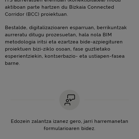
ITS aurreratuen eremuan (konektibitatea) modu
aktiboan parte hartzen du Bizkaia Connected
Corridor (BCC) proiektuan.
Bestalde, digitalizazioaren esparruan, berrikuntzak
aurreratu ditugu prozesuetan, hala nola BIM
metodologia iritsi eta ezartzea bide-azpiegituren
proiektuen bizi-ziklo osoan, fase guztietako
esperientziekin, kontserbazio- eta ustiapen-fasea
barne.
Edozein zalantza izanez gero, jarri harremanetan
formularioaren bidez.