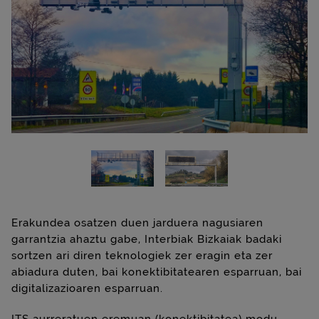
Erakundea osatzen duen jarduera nagusiaren
garrantzia ahaztu gabe, Interbiak Bizkaiak badaki
sortzen ari diren teknologiek zer eragin eta zer
abiadura duten, bai konektibitatearen esparruan, bai
digitalizazioaren esparruan.