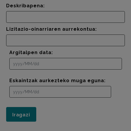
Deskribapena:
Lizitazio-oinarriaren aurrekontua:
Argitalpen data:
Eskaintzak aurkezteko muga eguna: