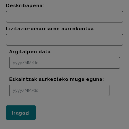
Deskribapena:
Lizitazio-oinarriaren aurrekontua:
Argitalpen data:
Eskaintzak aurkezteko muga eguna: