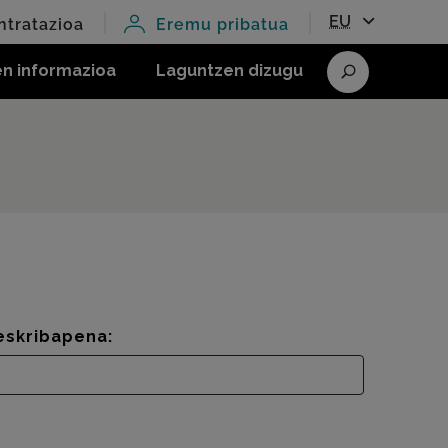
EU
ntratazioa
Eremu pribatua
en informazioa
Laguntzen dizugu
Bilatu
eskribapena: