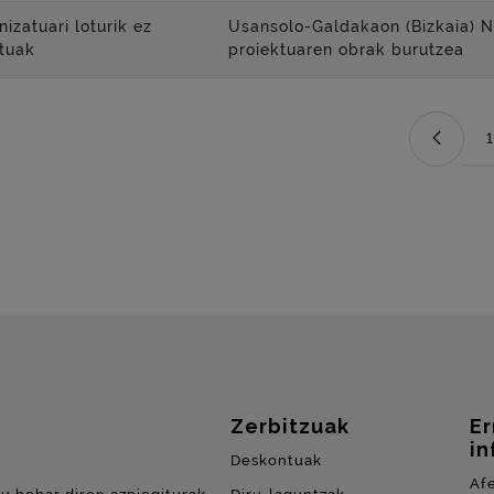
izatuari loturik ez
Usansolo-Galdakaon (Bizkaia) N-
tuak
proiektuaren obrak burutzea
1
Zerbitzuak
E
in
Deskontuak
Af