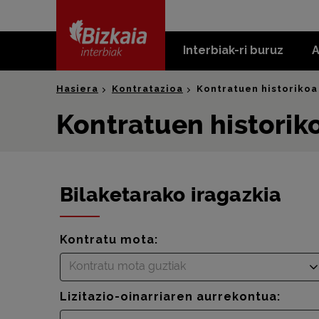
skip-to-
content
Interbiak-ri buruz
A
Bizkaia Interbiak
Hasiera
Kontratazioa
Kontratuen historikoa
Kontratuen historik
Bilaketarako iragazkia
Kontratu mota:
Kontratu mota guztiak
Lizitazio-oinarriaren aurrekontua: