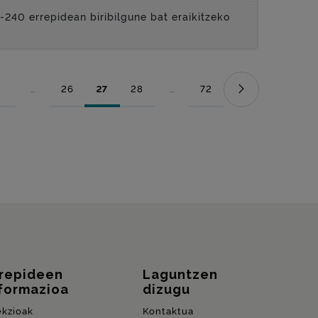
240 errepidean biribilgune bat eraikitzeko
...
26
27
28
...
72
Orrialdea
Bitarteko orriak Use TAB to navigate.
Orrialdea
Orrialdea
Orrialdea
Bitarteko orriak Use TAB to naviga
Orrialdea
rrepideen
Laguntzen
formazioa
dizugu
ekzioak
Kontaktua