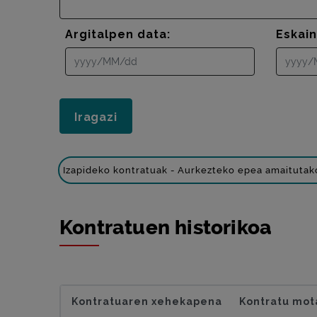
Argitalpen data:
Eskai
Izapideko kontratuak - Aurkezteko epea amaitutak
Kontratuen historikoa
Kontratuaren xehekapena
Kontratu mot