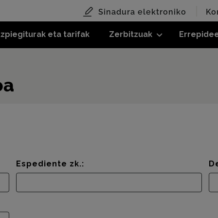
Sinadura elektroniko
Ko
zpiegiturak eta tarifak
Zerbitzuak
Errepide
oa
Espediente zk.:
D