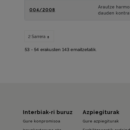
Arautze harmon
004/2008
dauden kontra
2 Sarrera
53 - 54 erakusten 143 emaitzetatik.
Gunearen mapa
Interbiak-ri buruz
Azpiegiturak
Gure konpromisoa
Gure azpiegiturak