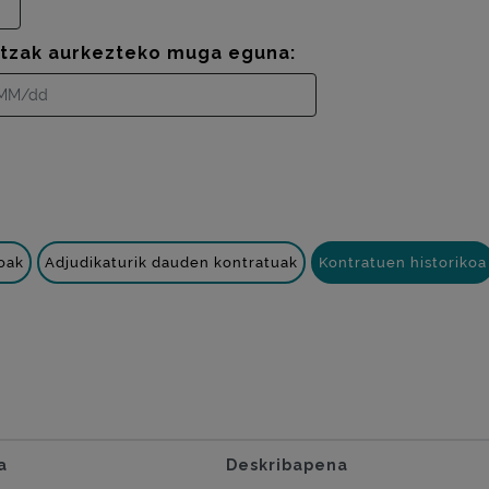
ntzak aurkezteko muga eguna:
oak
Adjudikaturik dauden kontratuak
Kontratuen historikoa
a
Deskribapena