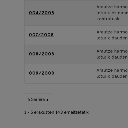
Arautze harmo
004/2008
loturik ez dau
kontratuak
Arautze harmo
007/2008
loturik dauden
Arautze harmo
008/2008
loturik dauden
Arautze harmo
009/2008
loturik dauden
5 Sarrera
1 - 5 erakusten 143 emaitzetatik.