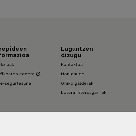
rrepideen
Laguntzen
formazioa
dizugu
ekzioak
Kontaktua
afikoaren egoera
Non gaude
de-segurtasuna
Ohiko galderak
Lotura Interesgarriak