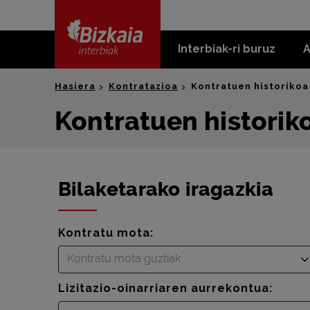
skip-to-
content
Interbiak-ri buruz
A
Bizkaia Interbiak
Hasiera
Kontratazioa
Kontratuen historikoa
Kontratuen historik
Bilaketarako iragazkia
Kontratu mota:
Kontratu mota guztiak
Lizitazio-oinarriaren aurrekontua: