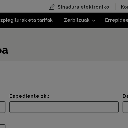
Sinadura elektroniko
Ko
zpiegiturak eta tarifak
Zerbitzuak
Errepide
oa
Espediente zk.:
D