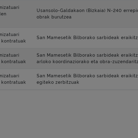
nizatuari
Usansolo-Galdakaon (Bizkaia) N-240 errepid
den
obrak burutzea
nizatuari
San Mamesetik Bilborako sarbideak eraikit
 kontratuak
nizatuari
San Mamesetik Bilborako sarbideak eraikit
 kontratuak
arloko koordinaziorako eta obra-zuzendarit
nizatuari
San Mamesetik Bilborako sarbideak eraikitz
 kontratuak
egiteko zerbitzuak