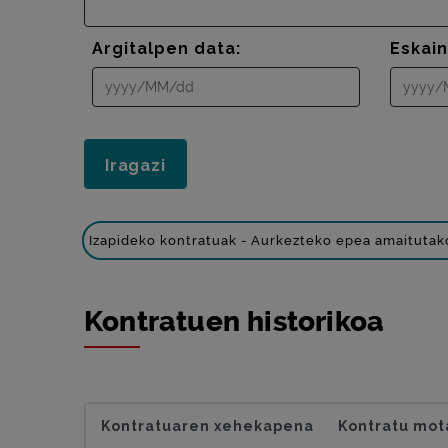
Argitalpen data:
Eskai
Izapideko kontratuak - Aurkezteko epea amaitutak
Kontratuen historikoa
Kontratuaren xehekapena
Kontratu mot