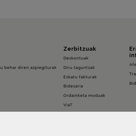
Zerbitzuak
E
in
Deskontuak
Af
du behar diren azpiegiturak
Diru-laguntzak
Tr
Eskatu fakturak
Bi
Bidesaria
Ordainketa moduak
ViaT
Erabiltzeagatik ordainketa
(
PPU
)
FreeFlow