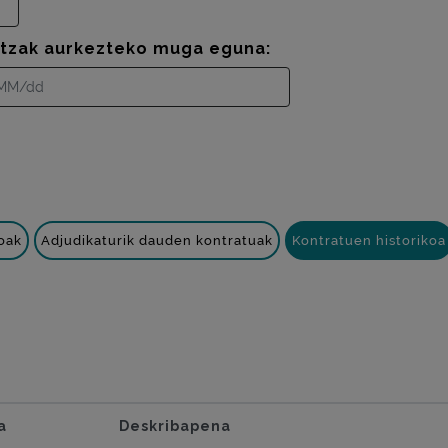
ntzak aurkezteko muga eguna:
oak
Adjudikaturik dauden kontratuak
Kontratuen historikoa
a
Deskribapena