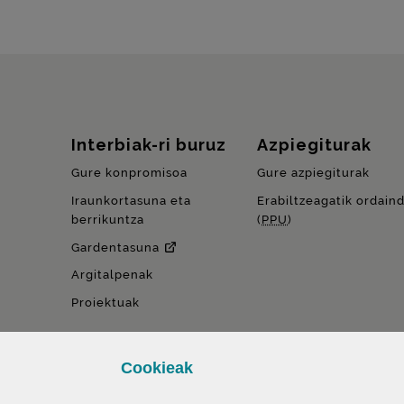
Gunearen mapa
Interbiak-ri buruz
Azpiegiturak
Gure konpromisoa
Gure azpiegiturak
Iraunkortasuna eta
Erabiltzeagatik ordain
berrikuntza
(
PPU
)
Gardentasuna
Argitalpenak
Proiektuak
Cookie
ak