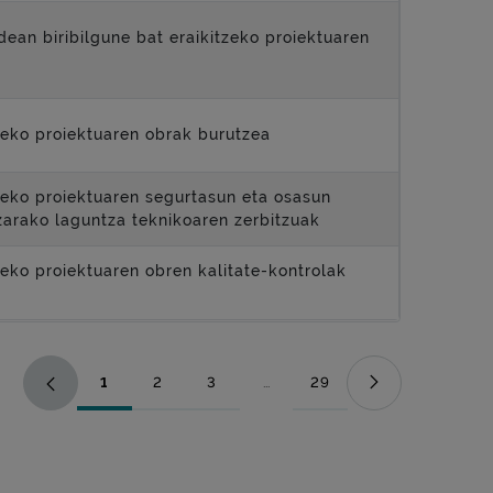
ean biribilgune bat eraikitzeko proiektuaren
zeko proiektuaren obrak burutzea
zeko proiektuaren segurtasun eta osasun
zarako laguntza teknikoaren zerbitzuak
eko proiektuaren obren kalitate-kontrolak
1
2
3
...
29
Orrialdea
Orrialdea
Orrialdea
Bitarteko orriak Use TAB to naviga
Orrialdea