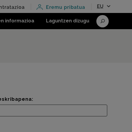
EU
ntratazioa
Eremu pribatua
en informazioa
Laguntzen dizugu
Bilatu
eskribapena: